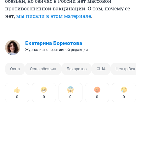
обезьян, но сейчас в России нет массовой
противооспенной вакцинации. О том, почему ее
нет,
мы писали в этом материале
.
Екатерина Бормотова
Журналист оперативной редакции
Оспа
Оспа обезьян
Лекарство
США
Центр Векто
0
0
0
0
0