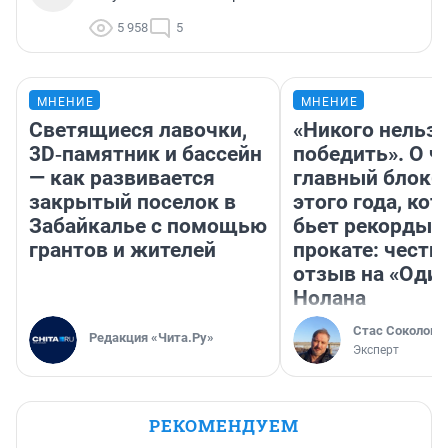
5 958
5
МНЕНИЕ
МНЕНИЕ
Светящиеся лавочки,
«Никого нельз
3D‑памятник и бассейн
победить». О ч
— как развивается
главный блокб
закрытый поселок в
этого года, ко
Забайкалье с помощью
бьет рекорды 
грантов и жителей
прокате: честн
отзыв на «Оди
Нолана
Стас Соколов
Редакция «Чита.Ру»
Эксперт
РЕКОМЕНДУЕМ