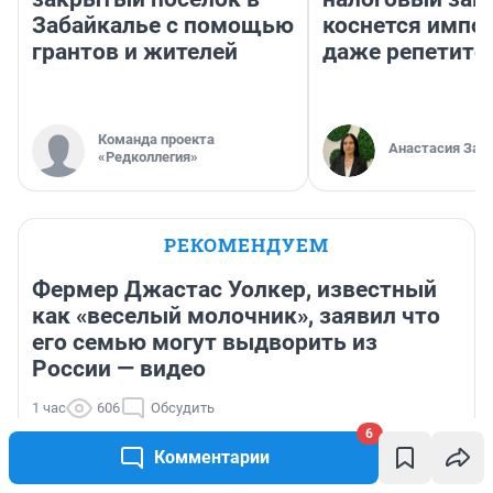
Забайкалье с помощью
коснется импор
грантов и жителей
даже репетито
Команда проекта
Анастасия Зав
«Редколлегия»
РЕКОМЕНДУЕМ
Фермер Джастас Уолкер, известный
как «веселый молочник», заявил что
его семью могут выдворить из
России — видео
1 час
606
Обсудить
«Не рассчитала силы»: 18-летняя ужурка пыталась
6
успокоить трехмесячного сына и убила его
Комментарии