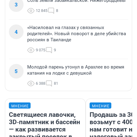
Соль земли забайкальской. Нижегородцевы
3
12 845
8
«Насиловал на глазах у связанных
4
родителей». Новый поворот в деле убийства
россиян в Таиланде
9 075
9
Молодой парень утонул в Арахлее во время
5
катания на лодке с девушкой
6 388
81
МНЕНИЕ
МНЕНИЕ
Светящиеся лавочки,
Продашь за 300
3D‑памятник и бассейн
возьмут с 4000
— как развивается
нам готовит н
закрытый поселок в
налоговый зако