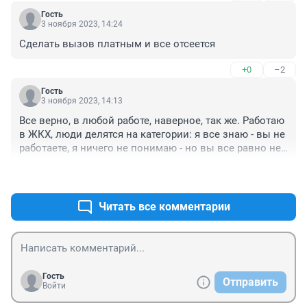
отщипал бы травку. Искренне благодарен врачам, 
Гость
фельдшерам, медсёстрам, водителям, диспетчерам 
3 ноября 2023, 14:24
скорой помощи! Спасли! Иначе, как святыми людьми 
Сделать вызов платным и все отсеется
с очень сложной и благородной профессией не могу 
их назвать...
+0
–2
Гость
3 ноября 2023, 14:13
Все верно, в любой работе, наверное, так же. Работаю 
в ЖКХ, люди делятся на категории: я все знаю - вы не 
работаете, я ничего не понимаю - но вы все равно не 
работаете
+1
–0
Читать все комментарии
Гость
Отправить
Войти