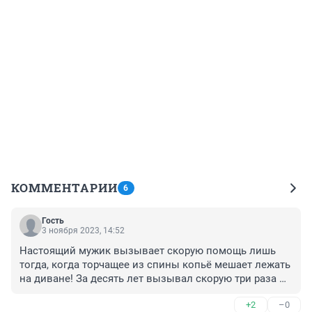
КОММЕНТАРИИ
6
Гость
3 ноября 2023, 14:52
Настоящий мужик вызывает скорую помощь лишь 
тогда, когда торчащее из спины копьё мешает лежать 
на диване! За десять лет вызывал скорую три раза 
(не сам - мне вызывали). Все три вызова 
+2
–0
закончились реанимацией, ещё бы немного - и всё, 