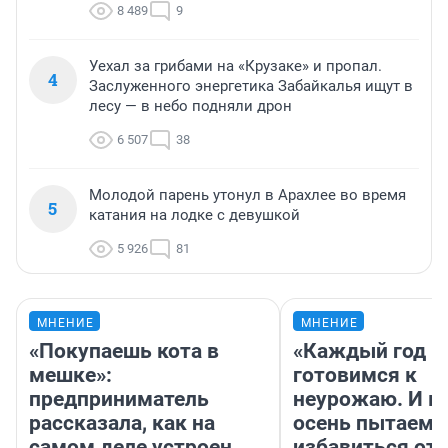
8 489
9
Уехал за грибами на «Крузаке» и пропал.
4
Заслуженного энергетика Забайкалья ищут в
лесу — в небо подняли дрон
6 507
38
Молодой парень утонул в Арахлее во время
5
катания на лодке с девушкой
5 926
81
МНЕНИЕ
МНЕНИЕ
«Покупаешь кота в
«Каждый год 
мешке»:
готовимся к
предприниматель
неурожаю. И 
рассказала, как на
осень пытаемс
самом деле устроен
избавиться от 