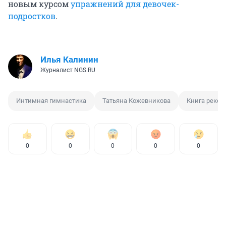
новым курсом
упражнений для девочек-
подростков
.
Илья Калинин
Журналист NGS.RU
Интимная гимнастика
Татьяна Кожевникова
Книга рекор
0
0
0
0
0