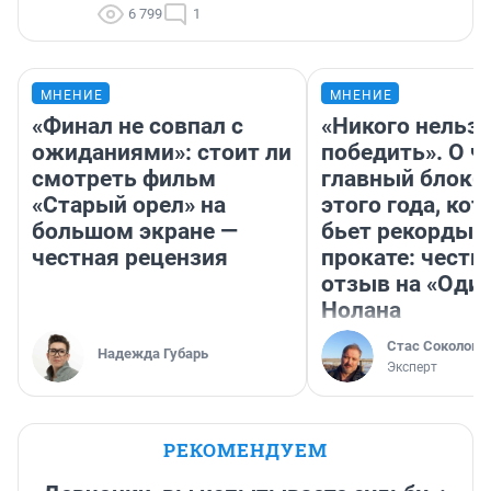
6 799
1
МНЕНИЕ
МНЕНИЕ
«Финал не совпал с
«Никого нельз
ожиданиями»: стоит ли
победить». О ч
смотреть фильм
главный блокб
«Старый орел» на
этого года, ко
большом экране —
бьет рекорды 
честная рецензия
прокате: честн
отзыв на «Оди
Нолана
Стас Соколов
Надежда Губарь
Эксперт
РЕКОМЕНДУЕМ