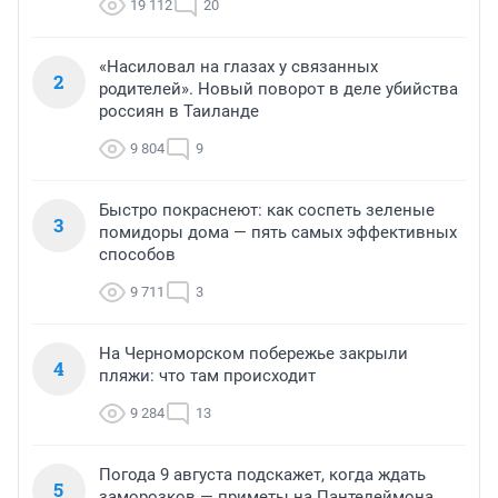
19 112
20
«Насиловал на глазах у связанных
2
родителей». Новый поворот в деле убийства
россиян в Таиланде
9 804
9
Быстро покраснеют: как соспеть зеленые
3
помидоры дома — пять самых эффективных
способов
9 711
3
На Черноморском побережье закрыли
4
пляжи: что там происходит
9 284
13
Погода 9 августа подскажет, когда ждать
5
заморозков — приметы на Пантелеймона