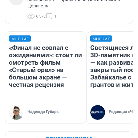
Целителя
6 573
1
МНЕНИЕ
МНЕНИЕ
«Финал не совпал с
Светящиеся ла
ожиданиями»: стоит ли
3D‑памятник и
смотреть фильм
— как развивае
«Старый орел» на
закрытый посе
большом экране —
Забайкалье с 
честная рецензия
грантов и жите
Надежда Губарь
Редакция «Чит