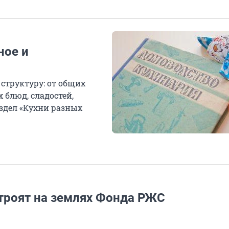
ное и
 структуру: от общих
х блюд, сладостей,
аздел «Кухни разных
троят на землях Фонда РЖС