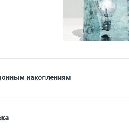
сионным накоплениям
ека