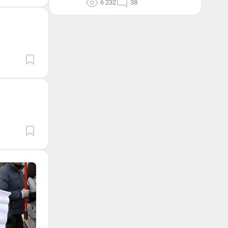
6 232
38