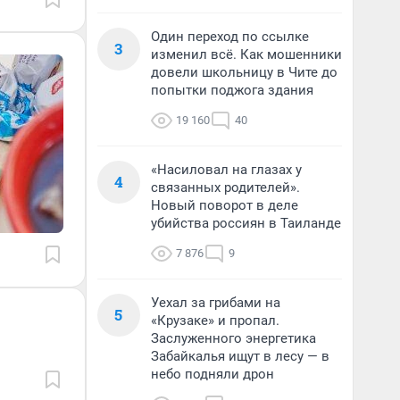
Один переход по ссылке
3
изменил всё. Как мошенники
довели школьницу в Чите до
попытки поджога здания
19 160
40
«Насиловал на глазах у
4
связанных родителей».
Новый поворот в деле
убийства россиян в Таиланде
7 876
9
Уехал за грибами на
5
«Крузаке» и пропал.
Заслуженного энергетика
Забайкалья ищут в лесу — в
небо подняли дрон