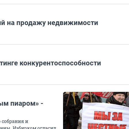
й на продажу недвижимости
йтинге конкурентоспособности
м пиаром» -
 собрания и
дены. Избирком огласил