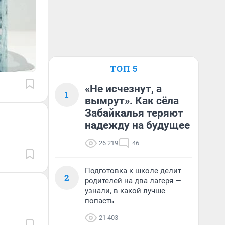
ТОП 5
«Не исчезнут, а
1
вымрут». Как сёла
Забайкалья теряют
надежду на будущее
26 219
46
Подготовка к школе делит
2
родителей на два лагеря —
узнали, в какой лучше
попасть
21 403