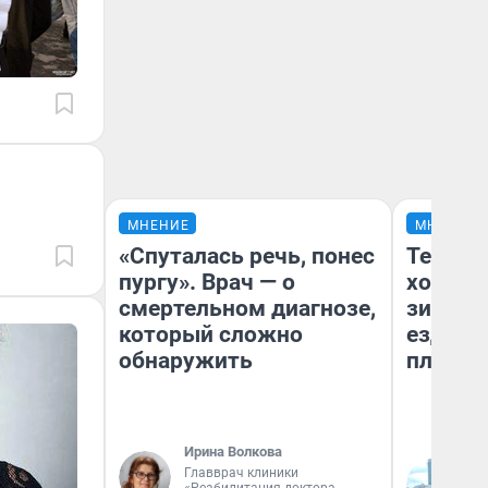
МНЕНИЕ
МНЕНИЕ
«Спуталась речь, понес
Тепло 
пургу». Врач — о
холодн
смертельном диагнозе,
зимой.
который сложно
ездит н
обнаружить
плюсы 
Ирина Волкова
Главврач клиники
Д