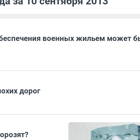
да за 10 сентября 2013
обеспечения военных жильем может б
лохих дорог
морозят?