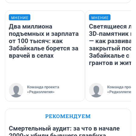
МНЕНИЕ
МНЕНИЕ
Два миллиона
Светящиеся ла
подъемных и зарплата
3D‑памятник и
от 100 тысяч: как
— как развивае
Забайкалье борется за
закрытый посе
врачей в селах
Забайкалье с 
грантов и жите
Команда проекта
Команда проек
«Редколлегия»
«Редколлегия»
РЕКОМЕНДУЕМ
Смертельный аудит: за что в начале
2000-х убили бывшего главбуха