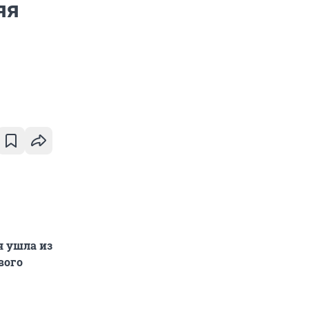
яя
я ушла из
вого