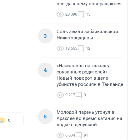
всегда к нему возвращаются
20 090
15
Соль земли забайкальской.
3
Нижегородцевы
18 555
12
«Насиловал на глазах у
4
связанных родителей».
Новый поворот в деле
убийства россиян в Таиланде
9 217
9
Молодой парень утонул в
5
Арахлее во время катания на
0
лодке с девушкой
6 604
91