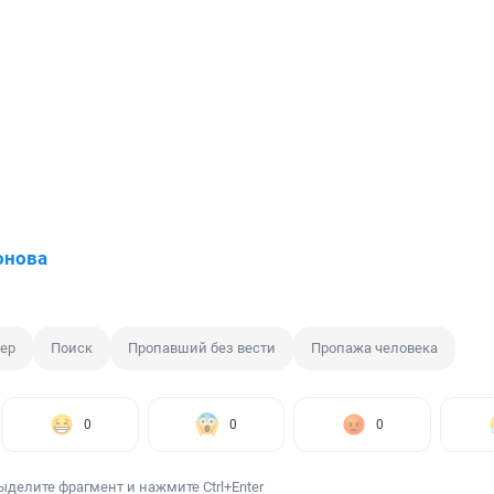
онова
ер
Поиск
Пропавший без вести
Пропажа человека
0
0
0
ыделите фрагмент и нажмите Ctrl+Enter