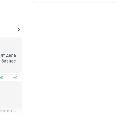
ят дела 
бизнес 
+0
–0
ество 
 же 
+2
–3
иар , 