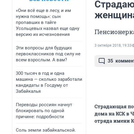
Страдаю
«Они всё еще в лесу, и им
женщина
нужна помощь»: сын
пропавших в тайге
Усольцевых назвал еще одну
Пенсионерка
версию их исчезновения
3 октября 2018, 19:33
Эти вопросы для будущих
первоклассников под силу не
всем взрослым. А вам?
35
коммен
300 тысяч в год и одна
машина — сколько заработали
кандидаты в Госдуму от
Забайкалья
Переводы россиян начнут
Страдающая пот
блокировать по одной
дома на КСК в Ч
причине: подробности
отряда имени К
Соль земли забайкальской.