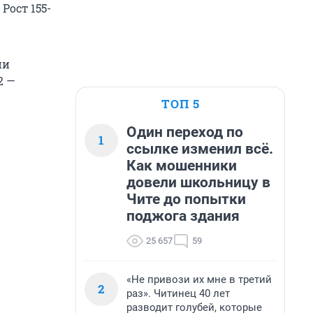
Рост 155-
ии
2 —
ТОП 5
Один переход по
1
ссылке изменил всё.
Как мошенники
довели школьницу в
Чите до попытки
поджога здания
25 657
59
«Не привози их мне в третий
2
раз». Читинец 40 лет
разводит голубей, которые