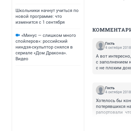
Школьники начнут учиться по
новой программе: что
изменится с 1 сентября
КОММЕНТАР
«Минус — слишком много
спойлеров»: российский
Гость
ниндзя-скульптор снялся в
4 октября 2018
сериале «Дом Дракона».
А вот интересно,
Видео
с заполнением н
с не плохим дох
Гость
4 октября 2018
Хотелось бы коне
потерявшихся на
рапортовали  чт
денег на квадро
родственники ил
да торговлю  ам