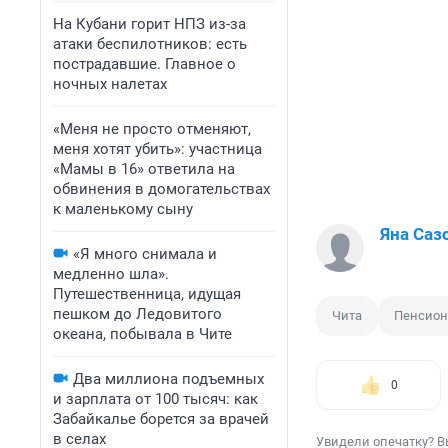
На Кубани горит НПЗ из-за
атаки беспилотников: есть
пострадавшие. Главное о
ночных налетах
«Меня не просто отменяют,
меня хотят убить»: участница
«Мамы в 16» ответила на
обвинения в домогательствах
к маленькому сыну
Яна Саз
«Я много снимала и
медленно шла».
Путешественница, идущая
пешком до Ледовитого
Чита
Пенсион
океана, побывала в Чите
Два миллиона подъемных
0
и зарплата от 100 тысяч: как
Забайкалье борется за врачей
в селах
Увидели опечатку? В