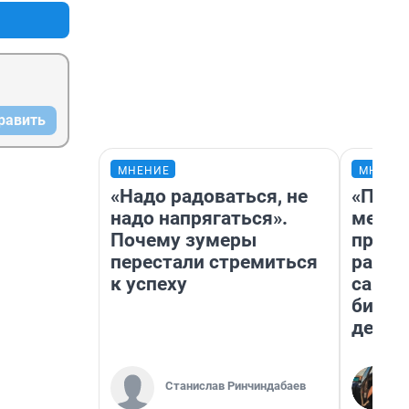
равить
МНЕНИЕ
МНЕНИ
«Надо радоваться, не
«Поку
надо напрягаться».
мешке
Почему зумеры
предп
перестали стремиться
расска
к успеху
самом
бизне
дешев
Станислав Ринчиндабаев