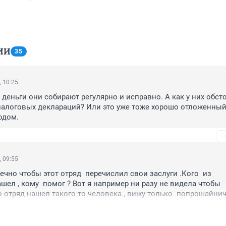
ИИ
35
, 10:25
 деньги они собирают регулярно и исправно. А как у них обсто
алоговых деклараций? Или это уже тоже хорошо отложенный 
одом. 
, 09:55
чно чтобы этот отряд  перечислил свои заслуги .Кого  из 
шел , кому  помог ? Вот я например ни разу не видела чтобы 
о отряд нашел такого то человека , вижу только  попрошайнич
коперы  да на бензин , а пропавшие люди  сами находятся или
и  милиция их нашли.Ни разу не видела заслуг отряда только п
веем  которой занимается жена  помоему (удачно все 