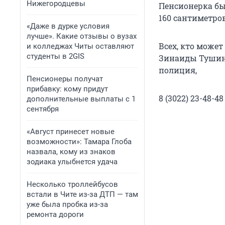
Нижегородцевы
Пенсионерка был
160 сантиметров
«Даже в дурке условия
лучше». Какие отзывы о вузах
Всех, кто може
и колледжах Читы оставляют
студенты в 2GIS
Зинаиды Тушино
полиция,
Пенсионеры получат
прибавку: кому придут
8 (3022) 23-48-4
дополнительные выплаты с 1
сентября
«Август принесет новые
возможности»: Тамара Глоба
назвала, кому из знаков
зодиака улыбнется удача
Несколько троллейбусов
встали в Чите из-за ДТП — там
уже была пробка из-за
ремонта дороги