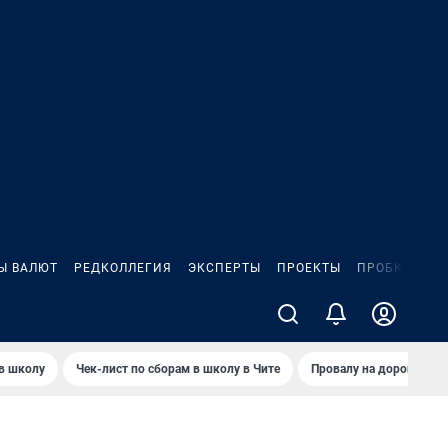
Ы ВАЛЮТ
РЕДКОЛЛЕГИЯ
ЭКСПЕРТЫ
ПРОЕКТЫ
ПРОБКИ
ИГ
 в школу
Чек-лист по сборам в школу в Чите
Провалу на дороге пол