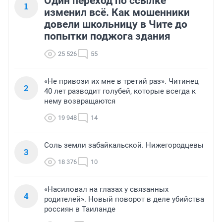
Один переход по ссылке
1
изменил всё. Как мошенники
довели школьницу в Чите до
попытки поджога здания
25 526
55
«Не привози их мне в третий раз». Читинец
2
40 лет разводит голубей, которые всегда к
нему возвращаются
19 948
14
Соль земли забайкальской. Нижегородцевы
3
18 376
10
«Насиловал на глазах у связанных
4
родителей». Новый поворот в деле убийства
россиян в Таиланде