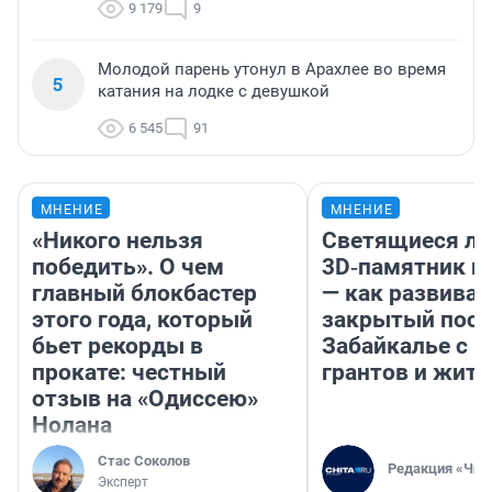
9 179
9
Молодой парень утонул в Арахлее во время
5
катания на лодке с девушкой
6 545
91
МНЕНИЕ
МНЕНИЕ
«Никого нельзя
Светящиеся ла
победить». О чем
3D‑памятник и
главный блокбастер
— как развивае
этого года, который
закрытый посе
бьет рекорды в
Забайкалье с 
прокате: честный
грантов и жите
отзыв на «Одиссею»
Нолана
Стас Соколов
Редакция «Чит
Эксперт