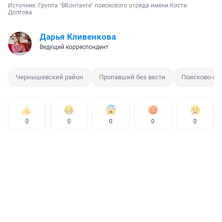
Источник: 
Группа "ВКонтакте" поискового отряда имени Кости 
Долгова
Дарья Кливенкова
Ведущий корреспондент
Чернышевский район
Пропавший без вести
Поисково-сп
0
0
0
0
0