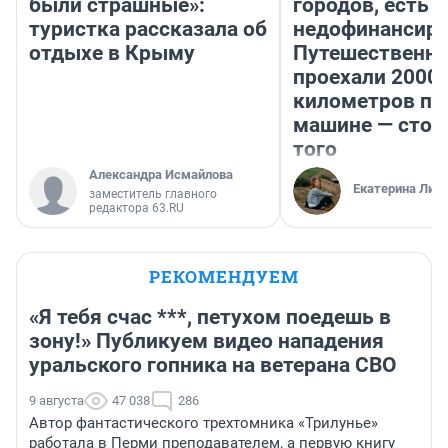
были страшные»:
городов, есть
туристка рассказала об
недофинансиро
отдыхе в Крыму
Путешественн
проехали 2000
километров по 
машине — стои
того
Александра Исмайлова
Екатерина Лит
заместитель главного
редактора 63.RU
РЕКОМЕНДУЕМ
«Я тебя счас ***, петухом поедешь в
зону!» Публикуем видео нападения
уральского гопника на ветерана СВО
9 августа
47 038
286
Автор фантастического трехтомника «Трилунье»
работала в Перми преподавателем, а первую книгу