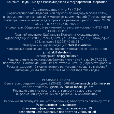
Контактные данные для Роскомнадзора и государственных органов
Сетевое издание «Чита.РУ» (18+)
Зарегистрировано Федеральной службой по надзору в сфере связи,
информационных технологий и массовых коммуникаций (Роскомнадзор)
Регистрационный номер и дата принятия решения о регистрации: ЭЛ №
ФС 77 – 83657 от 26.07.2022 г.
Учредитель: Общество с ограниченной ответственностью "ИНТЕРНЕТ
ТЕХНОЛОГИИ"
Главный редактор: Шайтанова Екатерина Александровна
Адрес редакции: 672000, Россия, Чита, ул. Балябина, д. 13, 6 этаж, офис
608, телефон 8 (3022) 40-08-24
Электронный адрес редакции:
chita@shkulev.ru
Контактные данные для Роскомнадзора и государственных органов:
juristnsk@shkulev.ru
Техподдержка:
help@shkulev.ru
Редакционные материалы, опубликованные на сайте до 26.07.2022,
подготовлены Информационным агентством Чита.Ру (Зарегистрировано
Роскомнадзором - Свидетельство о регистрации средства массовой
информации ИА №ФС 77-71394 от 17 октября 2017 года)
РЕКЛАМА НА САЙТЕ
Связаться с отделом продаж: 8 (30-22) 40-08-90,
reklamachita@shkulev.ru
Чат-бот в телеграм:
@shkulev_social_media_gp_bot
Редакция сайта не несет ответственности за достоверность
информации, содержащейся в рекламных объявлениях.
Особенности эксплуатации (использования) веб-портала регулируются:
Руководством пользователя
Описанием функциональных характеристик ПО
Условиями использования веб-портала и политикой