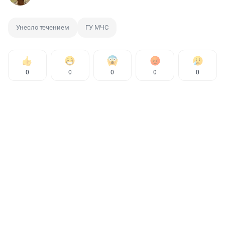
Унесло течением
ГУ МЧС
0
0
0
0
0