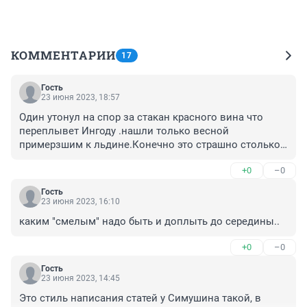
КОММЕНТАРИИ
17
Гость
23 июня 2023, 18:57
Один утонул на спор за стакан красного вина что 
переплывет Ингоду .нашли только весной 
примерзшим к льдине.Конечно это страшно столько 
трагических случаев . Берегите себя и своих близких.
+0
–0
Гость
23 июня 2023, 16:10
каким "смелым" надо быть и доплыть до середины..
+0
–0
Гость
23 июня 2023, 14:45
Это стиль написания статей у Симушина такой, в 