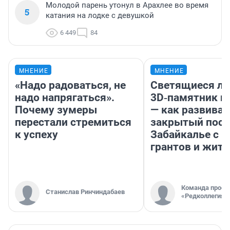
Молодой парень утонул в Арахлее во время
5
катания на лодке с девушкой
6 449
84
МНЕНИЕ
МНЕНИЕ
«Надо радоваться, не
Светящиеся ла
надо напрягаться».
3D‑памятник и
Почему зумеры
— как развивае
перестали стремиться
закрытый посе
к успеху
Забайкалье с 
грантов и жите
Команда проек
Станислав Ринчиндабаев
«Редколлегия»