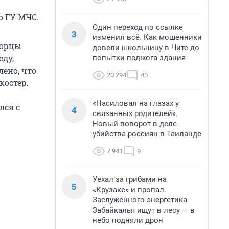
о ГУ МЧС.
Один переход по ссылке
3
изменил всё. Как мошенники
борцы
довели школьницу в Чите до
оду,
попытки поджога здания
ено, что
20 294
40
костер.
«Насиловал на глазах у
лся с
4
связанных родителей».
Новый поворот в деле
убийства россиян в Таиланде
7 941
9
Уехал за грибами на
5
«Крузаке» и пропал.
Заслуженного энергетика
Забайкалья ищут в лесу — в
небо подняли дрон