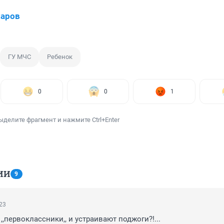
харов
ГУ МЧС
Ребенок
0
0
1
ыделите фрагмент и нажмите Ctrl+Enter
ИИ
9
:23
,,первоклассники,, и устраивают поджоги?!...