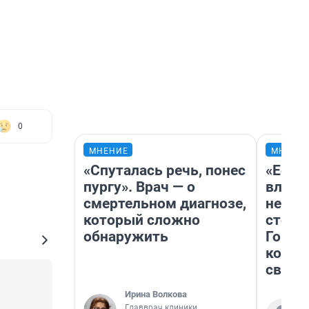
0
МНЕНИЕ
МНЕНИ
«Спуталась речь, понес
«Если 
пургу». Врач — о
влюби
смертельном диагнозе,
непра
который сложно
сторо
обнаружить
Горно
комфо
своим
Ирина Волкова
Главврач клиники