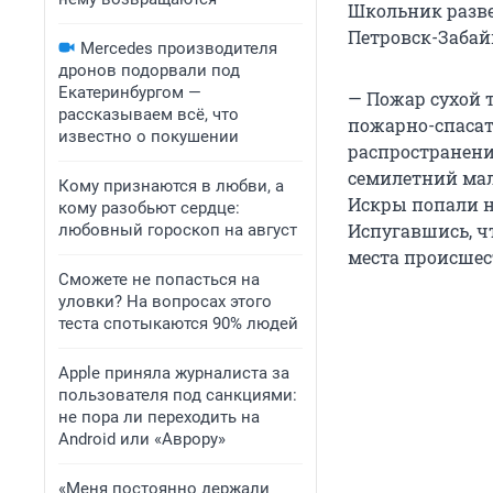
Школьник разве
Петровск-Забай
Mercedes производителя
дронов подорвали под
Екатеринбургом —
— Пожар сухой 
рассказываем всё, что
пожарно-спасате
известно о покушении
распространени
семилетний маль
Кому признаются в любви, а
Искры попали на
кому разобьют сердце:
Испугавшись, ч
любовный гороскоп на август
места происшес
Сможете не попасться на
уловки? На вопросах этого
теста спотыкаются 90% людей
Apple приняла журналиста за
пользователя под санкциями:
не пора ли переходить на
Android или «Аврору»
«Меня постоянно держали