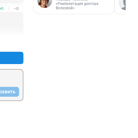
«Реабилитация доктора
Волковой»
+0
–0
+0
–0
равить