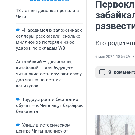
Первокл
13-летняя девочка пропала в
забайкал
Чите
развести
«Находимся в заложниках»:
селлеры рассказали, сколько
Его родител
миллионов потеряли из-за
ударов по складам WB
6 мая 2024, 18:56
3
Английский — для жизни,
китайский — для будущего:
9
коммент
читинские дети изучают сразу
два языка на летних
каникулах
Трудоустроят и бесплатно
обучат — в Чите ищут барберов
без опыта
Улицу в историческом
центре Читы планируют