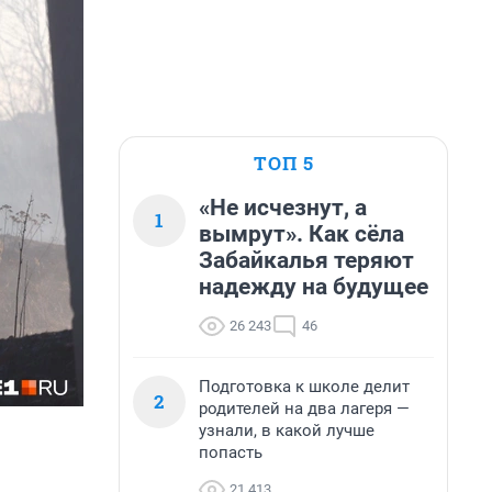
ТОП 5
«Не исчезнут, а
1
вымрут». Как сёла
Забайкалья теряют
надежду на будущее
26 243
46
Подготовка к школе делит
2
родителей на два лагеря —
узнали, в какой лучше
попасть
21 413