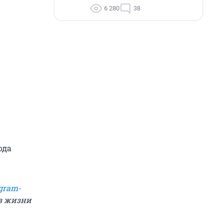
6 280
38
ода
gram-
из жизни