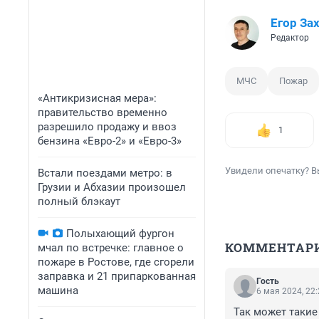
Егор За
Редактор
МЧС
Пожар
«Антикризисная мера»:
правительство временно
разрешило продажу и ввоз
1
бензина «Евро-2» и «Евро-3»
Увидели опечатку? В
Встали поездами метро: в
Грузии и Абхазии произошел
полный блэкаут
Полыхающий фургон
КОММЕНТАР
мчал по встречке: главное о
пожаре в Ростове, где сгорели
заправка и 21 припаркованная
Гость
машина
6 мая 2024, 22
Так может такие 