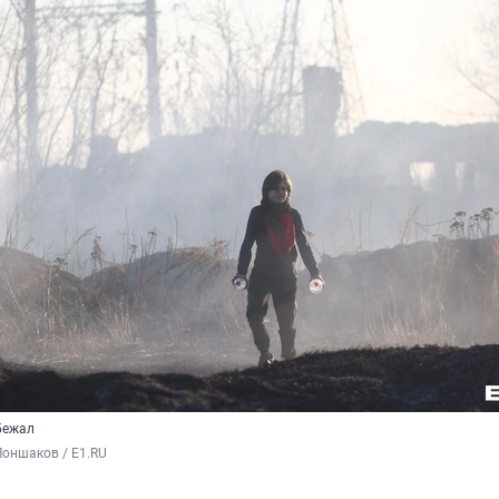
бежал
оншаков / E1.RU