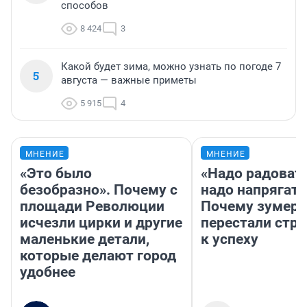
способов
8 424
3
Какой будет зима, можно узнать по погоде 7
5
августа — важные приметы
5 915
4
МНЕНИЕ
МНЕНИЕ
«Это было
«Надо радовать
безобразно». Почему с
надо напрягать
площади Революции
Почему зумер
исчезли цирки и другие
перестали стр
маленькие детали,
к успеху
которые делают город
удобнее