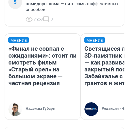
5
помидоры дома — пять самых эффективных
способов
7 268
3
МНЕНИЕ
МНЕНИЕ
«Финал не совпал с
Светящиеся ла
ожиданиями»: стоит ли
3D‑памятник и
смотреть фильм
— как развивае
«Старый орел» на
закрытый посе
большом экране —
Забайкалье с 
честная рецензия
грантов и жите
Надежда Губарь
Редакция «Чит