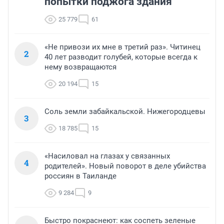
попытки поджога здания
25 779
61
«Не привози их мне в третий раз». Читинец
2
40 лет разводит голубей, которые всегда к
нему возвращаются
20 194
15
Соль земли забайкальской. Нижегородцевы
3
18 785
15
«Насиловал на глазах у связанных
4
родителей». Новый поворот в деле убийства
россиян в Таиланде
9 284
9
Быстро покраснеют: как соспеть зеленые