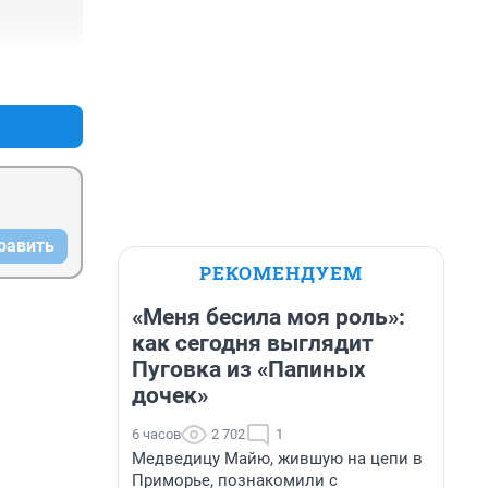
+4
–4
равить
РЕКОМЕНДУЕМ
«Меня бесила моя роль»:
как сегодня выглядит
Пуговка из «Папиных
дочек»
6 часов
2 702
1
Медведицу Майю, жившую на цепи в
Приморье, познакомили с