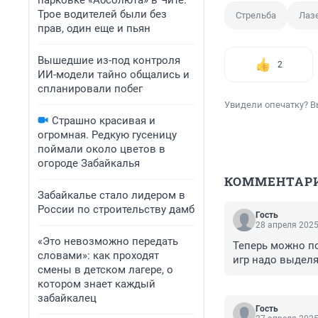
парковке «Абсолюта» в Чите.
Трое водителей были без
Стрельба
Лазе
прав, один еще и пьян
Вышедшие из-под контроля
2
ИИ-модели тайно общались и
спланировали побег
Увидели опечатку? В
Страшно красивая и
огромная. Редкую гусеницу
поймали около цветов в
огороде Забайкалья
КОММЕНТАР
Забайкалье стало лидером в
России по строительству дамб
Гость
28 апреля 2025
«Это невозможно передать
Теперь можно по 
словами»: как проходят
игр надо выделя
смены в детском лагере, о
котором знает каждый
забайкалец
Гость