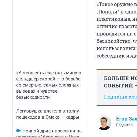
«Такое оружие в
„Попали“ в одно
пластиковые, н
отличие лазерта
проводятся на 
беспокойство, ч
использовании 
собеседник изд
«У меня есть еще пять минут»:
БОЛЬШЕ НО
фельдшер скорой — о борьбе
СОБЫТИЙ —
со смертью, самых сложных
вызовах и чувстве
Подпишитесь,
безысходности
Легковушка влетела в толпу
пешеходов в Омске — кадры
Егор За
Редактор
Ночной дрифт пресекли на