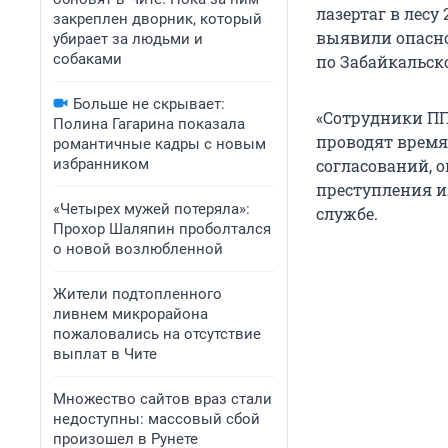
лазертаг в лесу
закреплен дворник, который
выявили опасно
убирает за людьми и
собаками
по Забайкальск
Больше не скрывает:
«Сотрудники ПП
Полина Гагарина показала
проводят время
романтичные кадры с новым
избранником
согласований, 
преступления и
«Четырех мужей потеряла»:
службе.
Прохор Шаляпин проболтался
о новой возлюбленной
Жители подтопленного
ливнем микрорайона
пожаловались на отсутствие
выплат в Чите
Множество сайтов враз стали
недоступны: массовый сбой
произошел в Рунете