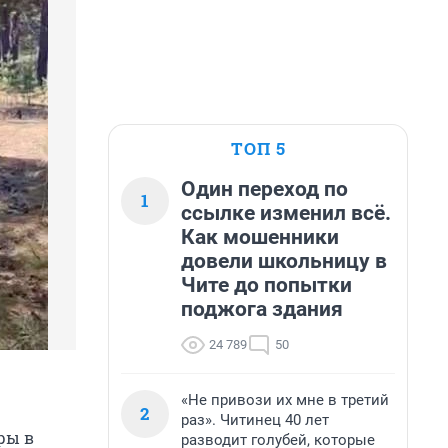
ТОП 5
Один переход по
1
ссылке изменил всё.
Как мошенники
довели школьницу в
Чите до попытки
поджога здания
24 789
50
«Не привози их мне в третий
2
раз». Читинец 40 лет
ры в
разводит голубей, которые