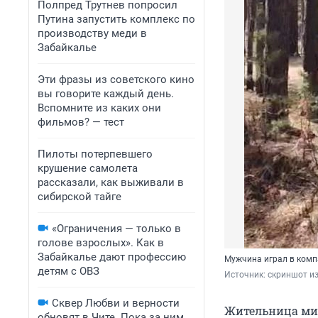
Полпред Трутнев попросил
Путина запустить комплекс по
производству меди в
Забайкалье
Эти фразы из советского кино
вы говорите каждый день.
Вспомните из каких они
фильмов? — тест
Пилоты потерпевшего
крушение самолета
рассказали, как выживали в
сибирской тайге
«Ограничения — только в
голове взрослых». Как в
Забайкалье дают профессию
Мужчина играл в комп
детям с ОВЗ
Источник: 
скриншот из
Сквер Любви и верности
Жительница мик
обновят в Чите. Пока за ним