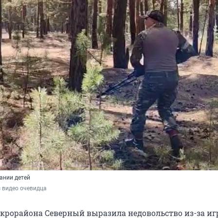
ании детей
 видео очевидца
рорайона Северный выразила недовольство из-за иг