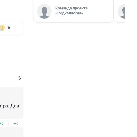
Команда проекта
«Редколлегия»
0
гра. Для 
+0
–0