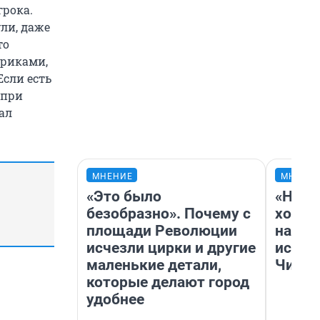
грока.
ули, даже
то
ариками,
сли есть
 при
ал
МНЕНИЕ
МНЕНИ
«Это было
«Нача
безобразно». Почему с
хозяи
площади Революции
навод
исчезли цирки и другие
истор
маленькие детали,
Читы
которые делают город
удобнее