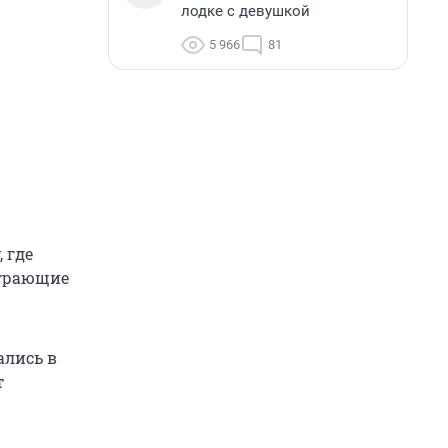
лодке с девушкой
5 966
81
 где
играющие
ались в
т