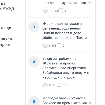
всегда к нему возвращаются
 не
бе УМВД
14 183
11
«Насиловал на глазах у
3
, люди
связанных родителей».
Новый поворот в деле
убийства россиян в Таиланде
знаков
пресс-
8 508
9
Уехал за грибами на
4
«Крузаке» и пропал.
Заслуженного энергетика
Забайкалья ищут в лесу — в
небо подняли дрон
6 520
38
Молодой парень утонул в
5
Арахлее во время катания на