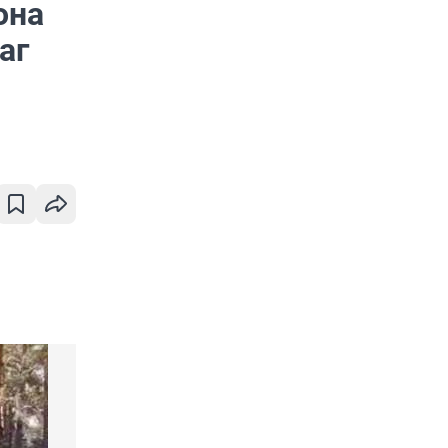
она
аг