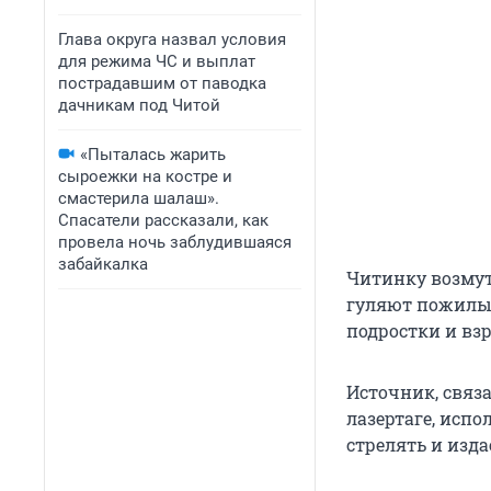
Глава округа назвал условия
для режима ЧС и выплат
пострадавшим от паводка
дачникам под Читой
«Пыталась жарить
сыроежки на костре и
смастерила шалаш».
Спасатели рассказали, как
провела ночь заблудившаяся
забайкалка
Читинку возмут
гуляют пожилые
подростки и вз
Источник, связ
лазертаге, испо
стрелять и изда