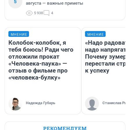
5
августа — важные приметы
5 938
4
МНЕНИЕ
МНЕНИЕ
Колобок-колобок, я
«Надо радовать
тебя боюсь! Ради чего
надо напрягать
отложили прокат
Почему зумер
«Человека-паука» —
перестали стр
отзыв о фильме про
к успеху
«человека-булку»
Надежда Губарь
Станислав Рин
РЕКОМЕНДУЕМ