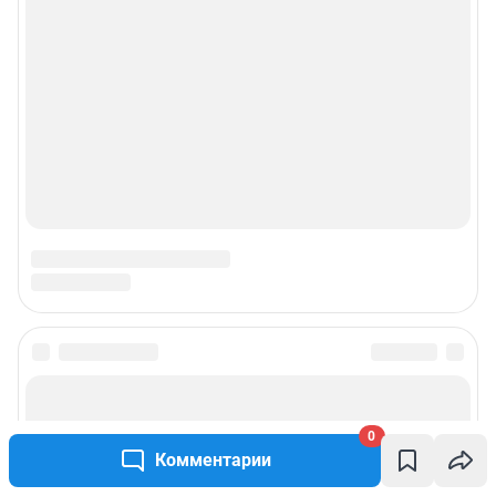
О компании
Наши награды
Наши вакансии
Техподдержка
Предвыборная агитация
Статистика канала в MAX
Все города сети
0
Комментарии
Мобильное приложение