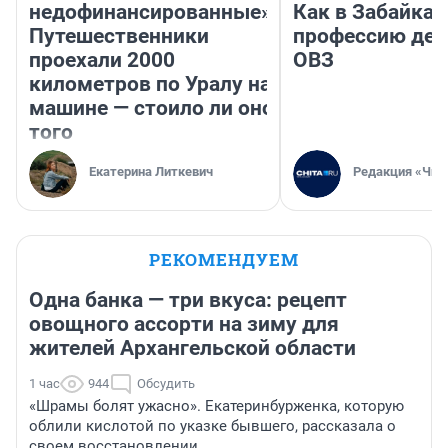
недофинансированные».
Как в Забайка
Путешественники
профессию дет
проехали 2000
ОВЗ
километров по Уралу на
машине — стоило ли оно
того
Екатерина Литкевич
Редакция «Чит
РЕКОМЕНДУЕМ
Одна банка — три вкуса: рецепт
овощного ассорти на зиму для
жителей Архангельской области
1 час
944
Обсудить
«Шрамы болят ужасно». Екатеринбурженка, которую
облили кислотой по указке бывшего, рассказала о
своем восстановлении