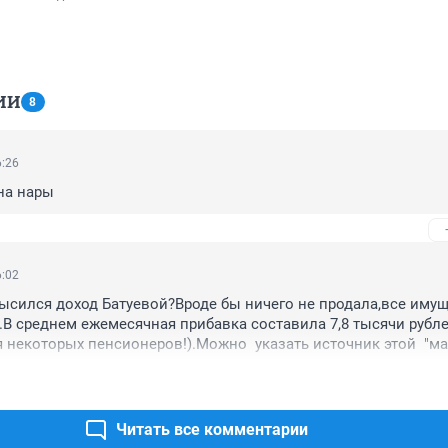
ИИ
8
6:26
 на нары
6:02
высился доход Батуевой?Вроде бы ничего не продала,все имущ
у.В среднем ежемесячная прибавка составила 7,8 тысячи рубле
 некоторых пенсионеров!).Можно  указать источник этой  "ма
Читать все комментарии