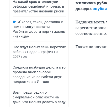
На какой срок отодвинули
миллиона рублей
реформу семейной ипотеки: в
доходах
опубл
правительстве назвали риски
Недвижимость у
«Скорая, такси, доставка к
нам не могут заехать».
зарегистрирова
Разбитая дорога портит жизнь
соответственно.
читинцам
Также на начал
Нас ждут целых семь коротких
рабочих недель: график на
2027 год
Следком возбудил дело, а мэр
провела внеплановое
заседание из-за гибели двух
подростков в Ингоде
Врач предупредил о
смертельной опасности на
даче: что нельзя делать в саду