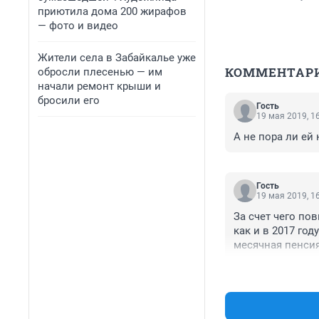
приютила дома 200 жирафов
— фото и видео
Жители села в Забайкалье уже
КОММЕНТАР
обросли плесенью — им
начали ремонт крыши и
бросили его
Гость
19 мая 2019, 1
А не пора ли ей
Гость
19 мая 2019, 1
За счет чего по
как и в 2017 год
месячная пенсия
небесной"?