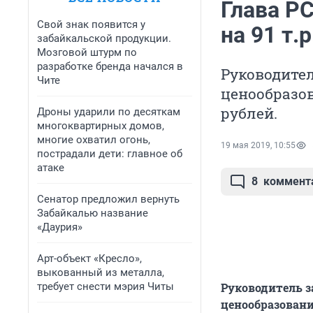
Глава Р
Свой знак появится у
на 91 т.
забайкальской продукции.
Мозговой штурм по
разработке бренда начался в
Руководите
Чите
ценообразов
рублей.
Дроны ударили по десяткам
многоквартирных домов,
многие охватил огонь,
19 мая 2019, 10:55
пострадали дети: главное об
атаке
8
коммент
Сенатор предложил вернуть
Забайкалью название
«Даурия»
Арт-объект «Кресло»,
выкованный из металла,
требует снести мэрия Читы
Руководитель з
ценообразованию