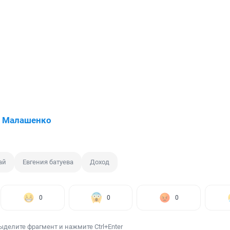
й Малашенко
ай
Евгения батуева
Доход
0
0
0
ыделите фрагмент и нажмите Ctrl+Enter