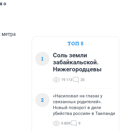
я о
х метра
ТОП 5
Соль земли
1
забайкальской.
Нижегородцевы
19 113
20
«Насиловал на глазах у
2
связанных родителей».
Новый поворот в деле
убийства россиян в Таиланде
9 809
9