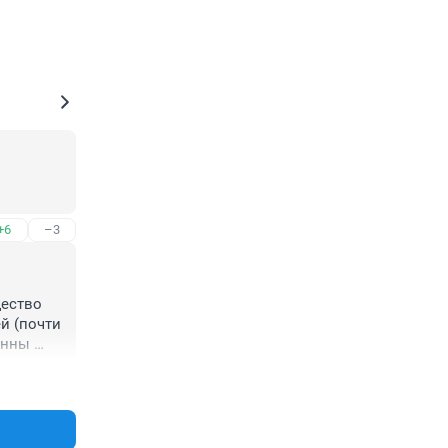
+6
–3
ество 
й (почти 
нны 
+8
–2