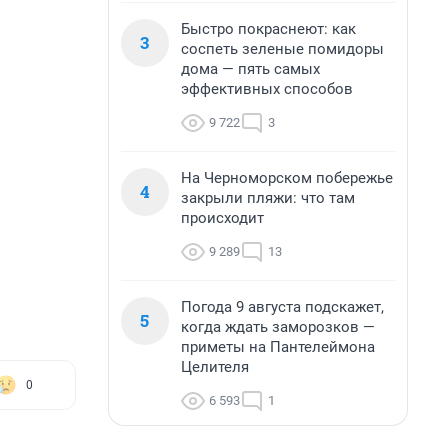
Быстро покраснеют: как
3
соспеть зеленые помидоры
дома — пять самых
эффективных способов
9 722
3
На Черноморском побережье
4
закрыли пляжи: что там
происходит
9 289
13
Погода 9 августа подскажет,
5
когда ждать заморозков —
приметы на Пантелеймона
Целителя
0
6 593
1