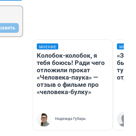
равить
МНЕНИЕ
МНЕНИ
Колобок-колобок, я
«За н
тебя боюсь! Ради чего
были 
отложили прокат
турис
«Человека-паука» —
отдых
отзыв о фильме про
«человека-булку»
Надежда Губарь