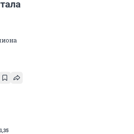
отала
лиона
1,35