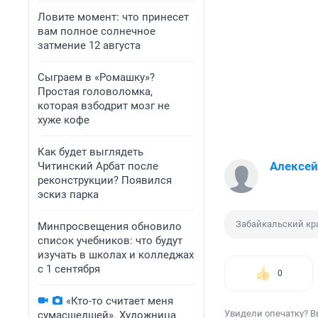
Ловите момент: что принесет
вам полное солнечное
затмение 12 августа
Сыграем в «Ромашку»?
Простая головоломка,
которая взбодрит мозг не
хуже кофе
Как будет выглядеть
Алексе
Читинский Арбат после
реконструкции? Появился
эскиз парка
Забайкальский кр
Минпросвещения обновило
список учебников: что будут
изучать в школах и колледжах
с 1 сентября
0
«Кто-то считает меня
Увидели опечатку? В
сумасшедшей». Художница