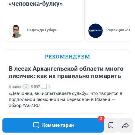
«человека-булку»
Надежда Губарь
Редакция «Чит
РЕКОМЕНДУЕМ
В лесах Архангельской области много
лисичек: как их правильно пожарить
6 часов
8 597
4
«Девчонки, вы испытываете судьбу»: что творится в
подпольной рюмочной на Березовой в Рязани —
обзор YA62.RU
2
«Протянуть руку помощи»: незрячий парфюмер
Комментарии
создал «уютный» аромат для тех, кому страшно, — он
уже увековечил в духах Новосибирск