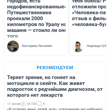
городов, есть
тебя боюсь! Ра
недофинансированные».
отложили прок
Путешественники
«Человека-пау
проехали 2000
отзыв о фильм
километров по Уралу на
«человека-бул
машине — стоило ли оно
того
Екатерина Литкевич
Надежда Губар
РЕКОМЕНДУЕМ
Теряет зрение, но гоняет на
мотоцикле и скейте. Как живет
подросток с редчайшим диагнозом, от
которого нет лекарств
11 часов
24 726
4
«Я потерял жену, детей, всё»: откровения экс-рабочего