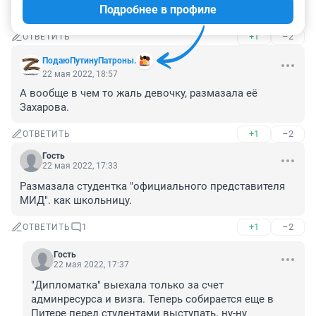
Подробнее в профиле
Молодец, девчуля! Низкий поклон. Как Поклонская.
+1
–2
ОТВЕТИТЬ
ПодаюПутинуПатроны.
22 мая 2022, 18:57
А вообще в чем то жаль девочку, размазала её 
Захарова.
+1
–2
ОТВЕТИТЬ
Гость
22 мая 2022, 17:33
Размазала студентка "официального представителя 
МИД". как школьницу.
+1
–2
ОТВЕТИТЬ
1
Гость
22 мая 2022, 17:37
"Дипломатка" выехала только за счет 
админресурса и визга. Теперь собирается еще в 
Питере перед студентами выступать. ну-ну