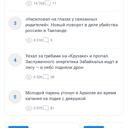
14 704
11
«Насиловал на глазах у связанных
3
родителей». Новый поворот в деле убийства
россиян в Таиланде
8 518
9
Уехал за грибами на «Крузаке» и пропал.
4
Заслуженного энергетика Забайкалья ищут в
лесу — в небо подняли дрон
6 526
38
Молодой парень утонул в Арахлее во время
5
катания на лодке с девушкой
5 979
81