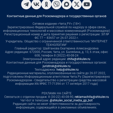
Контактные данные для Роскомнадзора и государственных органов
Сетевое издание «Чита.РУ» (18+)
Зарегистрировано Федеральной службой по надзору в сфере связи,
информационных технологий и массовых коммуникаций (Роскомнадзор)
Регистрационный номер и дата принятия решения о регистрации: ЭЛ №
ФС 77 – 83657 от 26.07.2022 г.
Учредитель: Общество с ограниченной ответственностью "ИНТЕРНЕТ
ТЕХНОЛОГИИ"
Главный редактор: Шайтанова Екатерина Александровна
Адрес редакции: 672000, Россия, Чита, ул. Балябина, д. 13, 6 этаж, офис
608, телефон 8 (3022) 40-08-24
Электронный адрес редакции:
chita@shkulev.ru
Контактные данные для Роскомнадзора и государственных органов:
juristnsk@shkulev.ru
Техподдержка:
help@shkulev.ru
Редакционные материалы, опубликованные на сайте до 26.07.2022,
подготовлены Информационным агентством Чита.Ру (Зарегистрировано
Роскомнадзором - Свидетельство о регистрации средства массовой
информации ИА №ФС 77-71394 от 17 октября 2017 года)
РЕКЛАМА НА САЙТЕ
Связаться с отделом продаж: 8 (30-22) 40-08-90,
reklamachita@shkulev.ru
Чат-бот в телеграм:
@shkulev_social_media_gp_bot
Редакция сайта не несет ответственности за достоверность
информации, содержащейся в рекламных объявлениях.