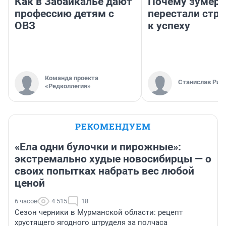
Как в Забайкалье дают
Почему зумер
профессию детям с
перестали стр
ОВЗ
к успеху
Команда проекта
Станислав Рин
«Редколлегия»
РЕКОМЕНДУЕМ
«Ела одни булочки и пирожные»:
экстремально худые новосибирцы — о
своих попытках набрать вес любой
ценой
6 часов
4 515
18
Сезон черники в Мурманской области: рецепт
хрустящего ягодного штруделя за полчаса