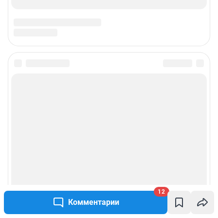
Техподдержка
Предвыборная агитация
Статистика канала в MAX
Все города сети
Мобильное приложение
Google Play
App Store
RuStore
12
Комментарии
Мы в соцсетях