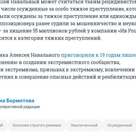
ксей Навальный может считаться таким рецидивистом
 числе осужденные за особо тяжкое преступление, ко
ыли осуждены за тяжкое преступление или единожды
Оппозиционера ранее судили за мошенничество и неув
о — за хищение 55 миллионов рублей у компании «Ив Ро
сятся к категории тяжких преступлений.
тика Алексея Навального
приговорили к 19 годам лиш
нению в создании экстремистского сообщества,
 экстремизма, призывах к экстремизму, вовлечении
тних в совершение опасных действий и реабилитаци
на Бормотова
оперативной редакции
ый
Колония строгого режима
Заключенный
Осужденный