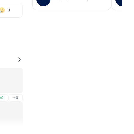
0
+0
–0
+0
–1