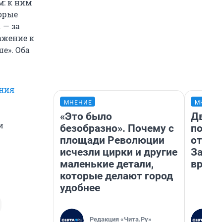
: к ним
торые
 — за
ажение к
ше». Оба
ения
МНЕНИЕ
МНЕНИ
«Это было
Два м
и
безобразно». Почему с
подъе
площади Революции
от 100
исчезли цирки и другие
Забай
маленькие детали,
враче
которые делают город
удобнее
Редакция «Чита.Ру»