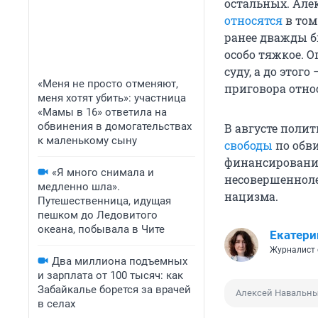
остальных. Але
относятся
в том
ранее дважды б
особо тяжкое. 
суду, а до этог
«Меня не просто отменяют,
приговора отно
меня хотят убить»: участница
«Мамы в 16» ответила на
обвинения в домогательствах
В августе поли
к маленькому сыну
свободы
по обви
финансировании
«Я много снимала и
несовершенноле
медленно шла».
нацизма.
Путешественница, идущая
пешком до Ледовитого
океана, побывала в Чите
Екатери
Журналист 
Два миллиона подъемных
и зарплата от 100 тысяч: как
Забайкалье борется за врачей
Алексей Навальн
в селах