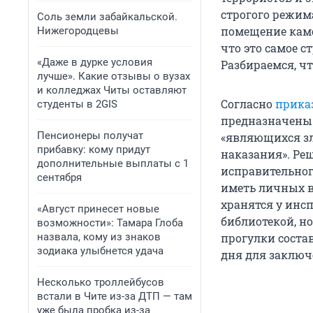
строгого режима
Соль земли забайкальской.
помещение камер
Нижегородцевы
что это самое с
«Даже в дурке условия
Разбираемся, что
лучше». Какие отзывы о вузах
и колледжах Читы оставляют
Согласно
прика
студенты в 2GIS
предназначены
Пенсионеры получат
«являющихся з
прибавку: кому придут
наказания». Ре
дополнительные выплаты с 1
исправительно
сентября
иметь личных в
хранятся у инс
«Август принесет новые
библиотекой, но
возможности»: Тамара Глоба
назвала, кому из знаков
прогулки соста
зодиака улыбнется удача
дня для заключ
Несколько троллейбусов
встали в Чите из-за ДТП — там
уже была пробка из-за