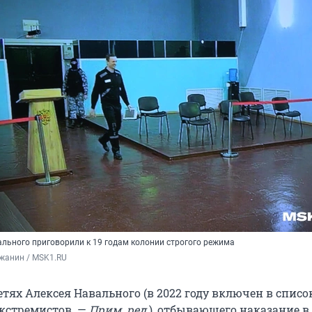
ального приговорили к 19 годам колонии строгого режима
жанин / MSK1.RU
тях Алексея Навального (в 2022 году включен в списо
экстремистов. —
Прим. ред.
), отбывающего наказание в