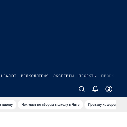
Ы ВАЛЮТ
РЕДКОЛЛЕГИЯ
ЭКСПЕРТЫ
ПРОЕКТЫ
ПРОБКИ
ИГ
 в школу
Чек-лист по сборам в школу в Чите
Провалу на дороге пол