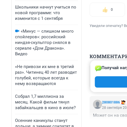
Школьники начнут учиться по
0
новой программе: что
изменится с 1 сентября
Увидели опечатку? В
«Минус — слишком много
спойлеров»: российский
ниндзя-скульптор снялся в
сериале «Дом Дракона».
Видео
КОММЕНТАР
«Не привози их мне в третий
Получай наг
Гость
раз». Читинец 40 лет разводит
30 сентября 20
голубей, которые всегда к
где справедлив
нему возвращаются
Собрал 1,7 миллиона за
месяц. Какой фильм тянул
280801886
забайкальцев в кино в июле?
28 сентября 20
Может он на сво
Осенние каникулы станут
дольше, а зимние сократят в