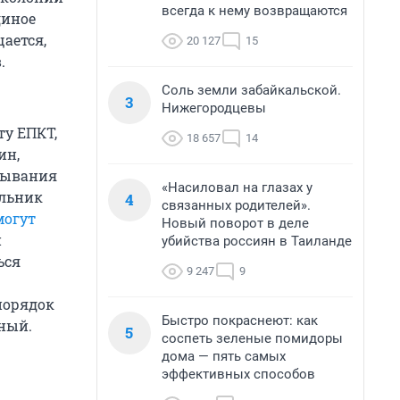
всегда к нему возвращаются
диное
ается,
20 127
15
.
Соль земли забайкальской.
3
Нижегородцевы
ту ЕПКТ,
18 657
14
ин,
бывания
«Насиловал на глазах у
альник
4
связанных родителей».
могут
Новый поворот в деле
и
убийства россиян в Таиланде
ься
9 247
9
порядок
Быстро покраснеют: как
ный.
5
соспеть зеленые помидоры
дома — пять самых
эффективных способов