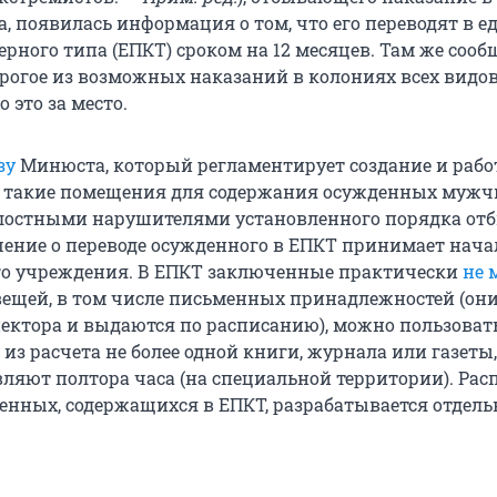
, появилась информация о том, что его переводят в е
ного типа (ЕПКТ) сроком на 12 месяцев. Там же сообщ
трогое из возможных наказаний в колониях всех видов
 это за место.
зу
Минюста, который регламентирует создание и рабо
 такие помещения для содержания осужденных мужч
лостными нарушителями установленного порядка от
шение о переводе осужденного в ЕПКТ принимает нач
го учреждения. В ЕПКТ заключенные практически
не 
ещей, в том числе письменных принадлежностей (он
пектора и выдаются по расписанию), можно пользоват
 из расчета не более одной книги, журнала или газеты,
вляют полтора часа (на специальной территории). Рас
енных, содержащихся в ЕПКТ, разрабатывается отдель