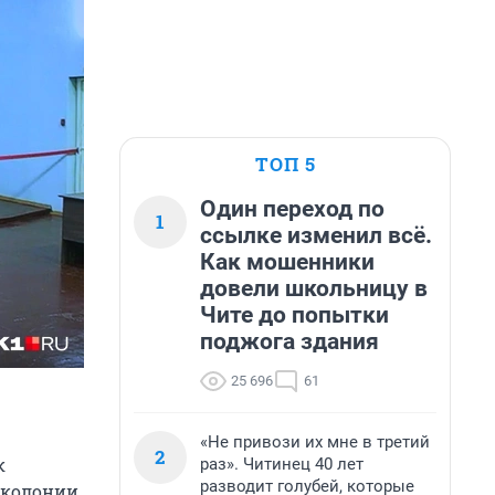
ТОП 5
Один переход по
1
ссылке изменил всё.
Как мошенники
довели школьницу в
Чите до попытки
поджога здания
25 696
61
«Не привози их мне в третий
2
к
раз». Читинец 40 лет
разводит голубей, которые
 колонии