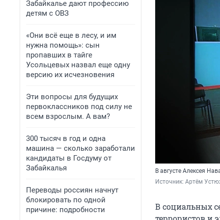
Забайкалье дают профессию
детям с ОВЗ
«Они всё еще в лесу, и им
нужна помощь»: сын
пропавших в тайге
Усольцевых назвал еще одну
версию их исчезновения
Эти вопросы для будущих
первоклассников под силу не
всем взрослым. А вам?
300 тысяч в год и одна
машина — сколько заработали
кандидаты в Госдуму от
Забайкалья
В августе Алексея Нав
Источник: 
Артём Устю
Переводы россиян начнут
блокировать по одной
В социальных се
причине: подробности
террористов и 