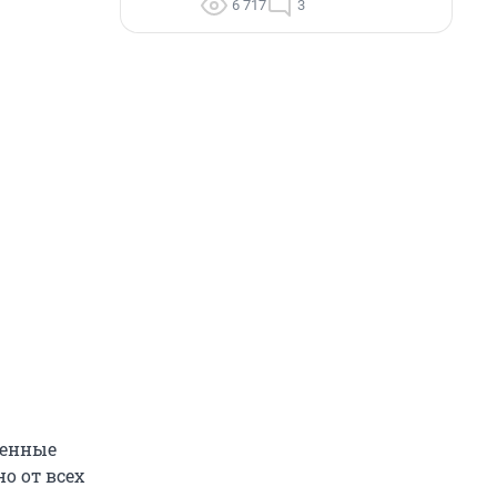
6 717
3
денные
о от всех