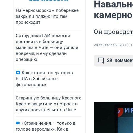
Навальн
На Черноморском побережье
камерног
закрыли пляжи: что там
происходит
Он проведет
Сотрудники ГАИ помогли
доставить в больницу
28 сентября 2023, 03:1
малыша в Чите — они успели
вовремя, и ему сделали
операцию
29
коммен
Как готовят операторов
БПЛА в Забайкалье:
фоторепортаж
Старинную больницу Красного
Креста защитили от строек и
других посягательств в Чите
«Ограничения — только в
голове взрослых». Как в