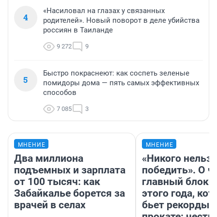
«Насиловал на глазах у связанных
4
родителей». Новый поворот в деле убийства
россиян в Таиланде
9 272
9
Быстро покраснеют: как соспеть зеленые
5
помидоры дома — пять самых эффективных
способов
7 085
3
МНЕНИЕ
МНЕНИЕ
Два миллиона
«Никого нельз
подъемных и зарплата
победить». О ч
от 100 тысяч: как
главный блокб
Забайкалье борется за
этого года, ко
врачей в селах
бьет рекорды 
прокате: честн