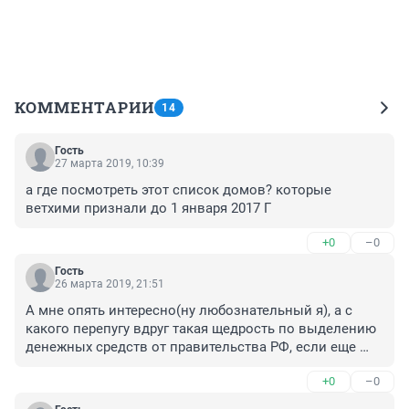
КОММЕНТАРИИ
14
Гость
27 марта 2019, 10:39
а где посмотреть этот список домов? которые 
ветхими признали до 1 января 2017 Г
+0
–0
Гость
26 марта 2019, 21:51
А мне опять интересно(ну любознательный я), а с 
какого перепугу вдруг такая щедрость по выделению 
денежных средств от правительства РФ, если еще 
пару лет назад губеры(предыдущие) огреблись как 
+0
–0
раз за это самое переселение из аварийных домов? И 
тогда еще было сказано, что денег в казне нет, 