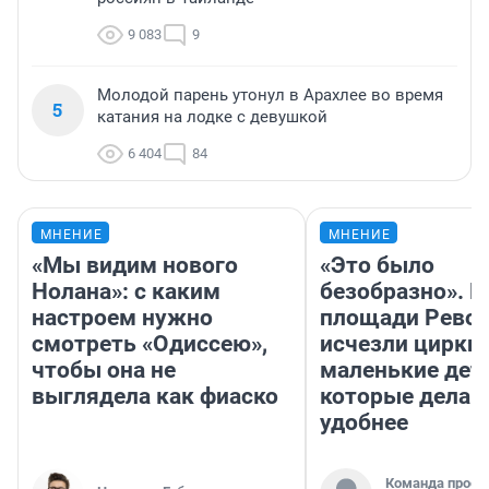
9 083
9
Молодой парень утонул в Арахлее во время
5
катания на лодке с девушкой
6 404
84
МНЕНИЕ
МНЕНИЕ
«Мы видим нового
«Это было
Нолана»: с каким
безобразно». П
настроем нужно
площади Рево
смотреть «Одиссею»,
исчезли цирки 
чтобы она не
маленькие дет
выглядела как фиаско
которые делаю
удобнее
Команда проек