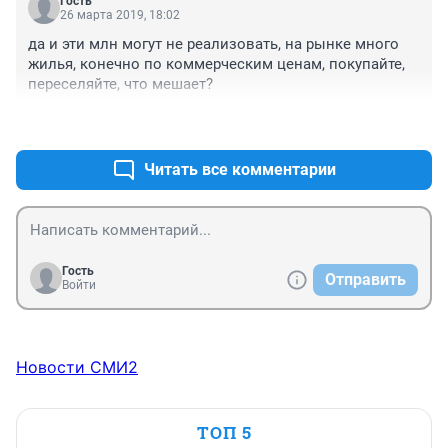
Гость
поэтому изыскивайте собственные(региональные) 
26 марта 2019, 18:02
резервы.  И вдруг, О Чудо! денежки хоть и мизерные 
да и эти млн могут не реализовать, на рынке много 
для такой программы, но нашлись. А не связано ли 
жилья, конечно по коммерческим ценам, покупайте, 
это с предстоящими губернаторскими "выборами",для 
переселяйте, что мешает?
поднятия благосклонного отношения к ВРИО 
губернатора? Тем более, что, как обычно, обещают на 
+0
–0
пятилетку вперед, а там и спросить будет не с кого. 
Читать все комментарии
Гость
Отправить
Войти
Новости СМИ2
ТОП 5