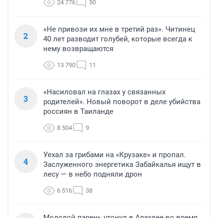
24 776
50
«Не привози их мне в третий раз». Читинец
2
40 лет разводит голубей, которые всегда к
нему возвращаются
13 790
11
«Насиловал на глазах у связанных
3
родителей». Новый поворот в деле убийства
россиян в Таиланде
8 504
9
Уехал за грибами на «Крузаке» и пропал.
4
Заслуженного энергетика Забайкалья ищут в
лесу — в небо подняли дрон
6 516
38
Молодой парень утонул в Арахлее во время