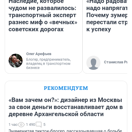
Наследие, которое
«Надо радовать
чудом не развалилось:
надо напрягать
транспортный эксперт
Почему зумер
разнес миф о «вечных»
перестали стр
советских дорогах
к успеху
Олег Арефьев
Блогер, предприниматель,
Станислав Рин
владелец в транспортном
бизнесе
РЕКОМЕНДУЕМ
«Вам зачем он?»: дизайнер из Москвы
за свои деньги восстанавливает дом в
деревне Архангельской области
1 час
1 490
5
Знаменитая тикток-блогер, рассказывавшая о борьбе