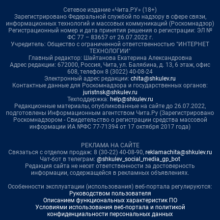
Сетевое издание «Чита.РУ» (18+)
Зарегистрировано Федеральной службой по надзору в сфере связи,
информационных технологий и массовых коммуникаций (Роскомнадзор)
Регистрационный номер и дата принятия решения о регистрации: ЭЛ №
ФС 77 – 83657 от 26.07.2022 г.
Учредитель: Общество с ограниченной ответственностью "ИНТЕРНЕТ
ТЕХНОЛОГИИ"
Главный редактор: Шайтанова Екатерина Александровна
Адрес редакции: 672000, Россия, Чита, ул. Балябина, д. 13, 6 этаж, офис
608, телефон 8 (3022) 40-08-24
Электронный адрес редакции:
chita@shkulev.ru
Контактные данные для Роскомнадзора и государственных органов:
juristnsk@shkulev.ru
Техподдержка:
help@shkulev.ru
Редакционные материалы, опубликованные на сайте до 26.07.2022,
подготовлены Информационным агентством Чита.Ру (Зарегистрировано
Роскомнадзором - Свидетельство о регистрации средства массовой
информации ИА №ФС 77-71394 от 17 октября 2017 года)
РЕКЛАМА НА САЙТЕ
Связаться с отделом продаж: 8 (30-22) 40-08-90,
reklamachita@shkulev.ru
Чат-бот в телеграм:
@shkulev_social_media_gp_bot
Редакция сайта не несет ответственности за достоверность
информации, содержащейся в рекламных объявлениях.
Особенности эксплуатации (использования) веб-портала регулируются:
Руководством пользователя
Описанием функциональных характеристик ПО
Условиями использования веб-портала и политикой
конфиденциальности персональных данных