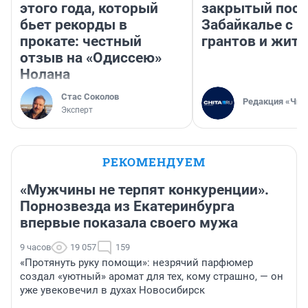
этого года, который
закрытый посе
бьет рекорды в
Забайкалье с 
прокате: честный
грантов и жите
отзыв на «Одиссею»
Нолана
Стас Соколов
Редакция «Чит
Эксперт
РЕКОМЕНДУЕМ
«Мужчины не терпят конкуренции».
Порнозвезда из Екатеринбурга
впервые показала своего мужа
9 часов
19 057
159
«Протянуть руку помощи»: незрячий парфюмер
создал «уютный» аромат для тех, кому страшно, — он
уже увековечил в духах Новосибирск