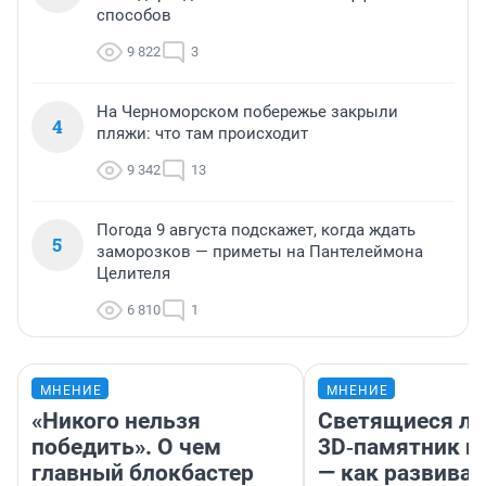
способов
9 822
3
На Черноморском побережье закрыли
4
пляжи: что там происходит
9 342
13
Погода 9 августа подскажет, когда ждать
5
заморозков — приметы на Пантелеймона
Целителя
6 810
1
МНЕНИЕ
МНЕНИЕ
«Никого нельзя
Светящиеся ла
победить». О чем
3D‑памятник и
главный блокбастер
— как развивае