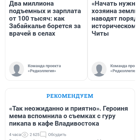
Два миллиона
«Начать нужно
подъемных и зарплата
хозяина земли»
от 100 тысяч: как
наводят поряд
Забайкалье борется за
историческом 
врачей в селах
Читы
Команда проекта
Команда проек
«Редколлегия»
«Редколлегия»
РЕКОМЕНДУЕМ
«Так неожиданно и приятно». Героиня
мема вспомнила о съемках с гуру
пикапа в кафе Владивостока
4 часа
2 625
Обсудить