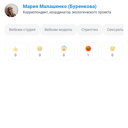
Мария Малашенко (Буренкова)
Корреспондент, координатор экологического проекта
Вебкам-студия
Вебкам-модель
Стриптиз
Сексуальны
0
0
0
1
0