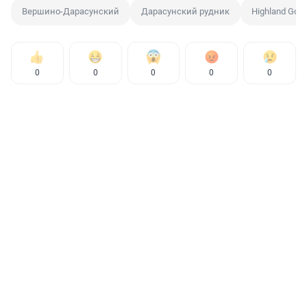
Вершино-Дарасунский
Дарасунский рудник
Highland Gold
0
0
0
0
0