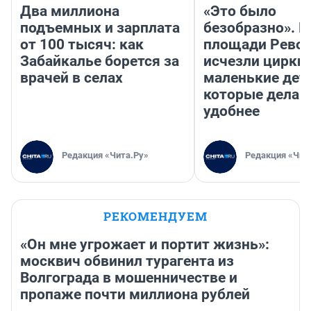
Два миллиона
«Это было
подъемных и зарплата
безобразно». П
от 100 тысяч: как
площади Рево
Забайкалье борется за
исчезли цирки 
врачей в селах
маленькие дет
которые делаю
удобнее
Редакция «Чита.Ру»
Редакция «Чит
РЕКОМЕНДУЕМ
«Он мне угрожает и портит жизнь»:
москвич обвинил турагента из
Волгограда в мошенничестве и
пропаже почти миллиона рублей