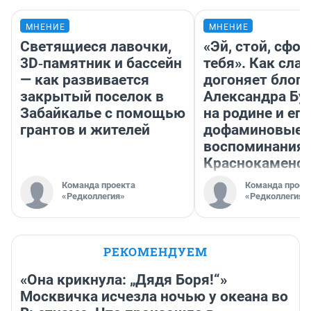
МНЕНИЕ
МНЕНИЕ
Светящиеся лавочки,
«Эй, стой, сфо
3D‑памятник и бассейн
тебя». Как слав
— как развивается
догоняет блоге
закрытый поселок в
Александра Бу
Забайкалье с помощью
на родине и его
грантов и жителей
дофаминовые
воспоминания 
Краснокаменс
Команда проекта
Команда проек
«Редколлегия»
«Редколлегия»
РЕКОМЕНДУЕМ
«Она крикнула: „Дядя Боря!“»
Москвичка исчезла ночью у океана во