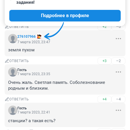
задания!
мало очень мало героев возвращают долг. не было 
бы России если ли в времена ВОВ каждого солдата 
Подробнее в профиле
оплакивали.
+2
–0
ОТВЕТИТЬ
276107966
7 марта 2023, 23:47
земля пухом
+3
–2
ОТВЕТИТЬ
Гость
7 марта 2023, 23:35
Очень жаль. Светлая память. Соболезнование 
родным и близким.
+4
–4
ОТВЕТИТЬ
Гость
7 марта 2023, 22:41
станции? а такая есть?