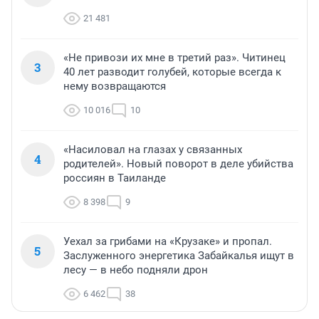
21 481
«Не привози их мне в третий раз». Читинец
3
40 лет разводит голубей, которые всегда к
нему возвращаются
10 016
10
«Насиловал на глазах у связанных
4
родителей». Новый поворот в деле убийства
россиян в Таиланде
8 398
9
Уехал за грибами на «Крузаке» и пропал.
5
Заслуженного энергетика Забайкалья ищут в
лесу — в небо подняли дрон
6 462
38