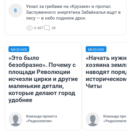
Уехал за грибами на «Крузаке» и пропал.
5
Заслуженного энергетика Забайкалья ищут в
лесу — в небо подняли дрон
6 487
38
МНЕНИЕ
МНЕНИЕ
«Это было
«Начать нужно
безобразно». Почему с
хозяина земли»
площади Революции
наводят поряд
исчезли цирки и другие
историческом 
маленькие детали,
Читы
которые делают город
удобнее
Команда проекта
Команда проек
«Редколлегия»
«Редколлегия»