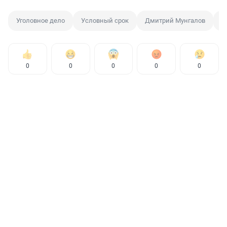
Уголовное дело
Условный срок
Дмитрий Мунгалов
И
0
0
0
0
0