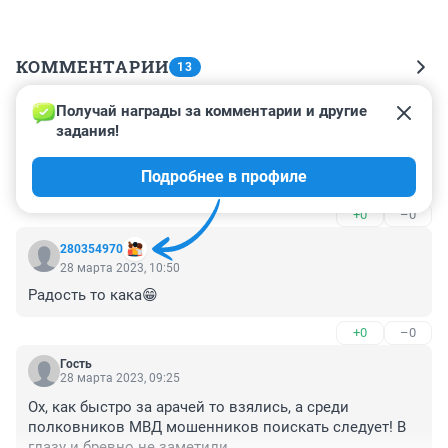
КОММЕНТАРИИ
13
Получай награды за комментарии и другие 
Гость
28 марта 2023, 12:43
задания!
Почему не написали про тех , которые дали взятку , 
Подробнее в профиле
какое наказание этим лицам?
+0
–0
280354970
28 марта 2023, 10:50
Радость то кака😁
+0
–0
Гость
28 марта 2023, 09:25
Ох, как быстро за арачей то взялись, а среди 
полковников МВД мошенников поискать следует! В 
глазу и бревно не заметили.