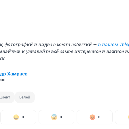
й, фотографий и видео с места событий —
в нашем Tele
ывайтесь и узнавайте всё самое интересное и важное 
ми.
др Хамраев
ент
циент
Балей
0
0
0