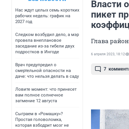
Власти 
Нас ждут целых семь коротких
пикет п
рабочих недель: график на
2027 год
коэффиц
Следком возбудил дело, а мэр
Глава район
провела внеплановое
заседание из-за гибели двух
подростков в Ингоде
6 апреля 2023, 18:12
Врач предупредил о
7
коммент
смертельной опасности на
даче: что нельзя делать в саду
Ловите момент: что принесет
вам полное солнечное
затмение 12 августа
Сыграем в «Ромашку»?
Простая головоломка,
которая взбодрит мозг не