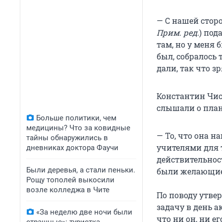
— С нашей стор
Прим. ред.
) под
там, но у меня 
был, собралось 
дали, так что зр
Константин Чист
слышали о плани
Больше политики, чем
медицины? Что за ковидные
— То, что она н
тайны обнаружились в
учителями для т
дневниках доктора Фаучи
действительнос
Были деревья, а стали пеньки.
были желающие,
Рощу тополей выкосили
возле колледжа в Чите
По поводу утве
задачу в день а
«За неделю две ночи были
что ни он, ни е