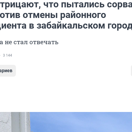
отрицают, что пытались сорв
ротив отмены районного
иента в забайкальском горо
а не стал отвечать
3 144
ариев