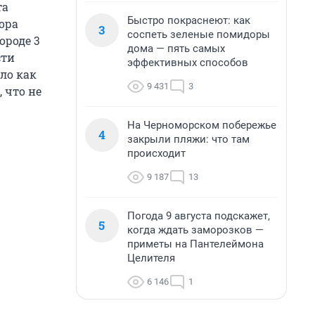
та
Быстро покраснеют: как
ора
3
соспеть зеленые помидоры
ороде 3
дома — пять самых
сти
эффективных способов
ло как
9 431
3
 что не
На Черноморском побережье
4
закрыли пляжи: что там
происходит
9 187
13
Погода 9 августа подскажет,
5
когда ждать заморозков —
приметы на Пантелеймона
Целителя
6 146
1