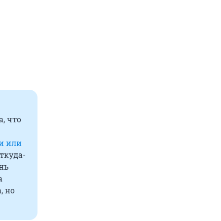
, что
ли или
откуда-
нь
а
, но