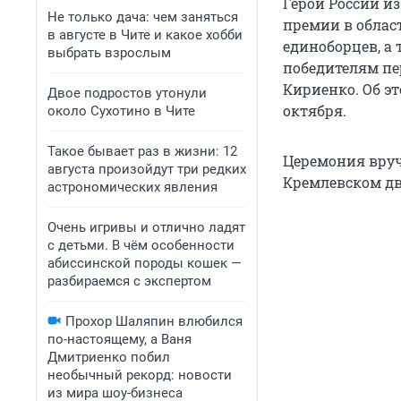
Герой России и
Не только дача: чем заняться
премии в област
в августе в Чите и какое хобби
единоборцев, а
выбрать взрослым
победителям пе
Кириенко. Об эт
Двое подростов утонули
октября.
около Сухотино в Чите
Такое бывает раз в жизни: 12
Церемония вруч
августа произойдут три редких
Кремлевском дв
астрономических явления
Очень игривы и отлично ладят
с детьми. В чём особенности
абиссинской породы кошек —
разбираемся с экспертом
Прохор Шаляпин влюбился
по-настоящему, а Ваня
Дмитриенко побил
необычный рекорд: новости
из мира шоу-бизнеса