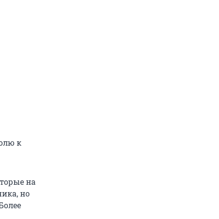
олю к
оторые на
ика, но
 Более