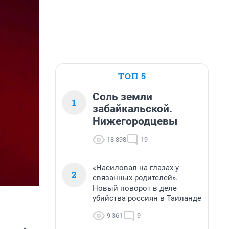
ТОП 5
Соль земли
1
забайкальской.
Нижегородцевы
18 898
19
«Насиловал на глазах у
2
связанных родителей».
Новый поворот в деле
убийства россиян в Таиланде
9 361
9