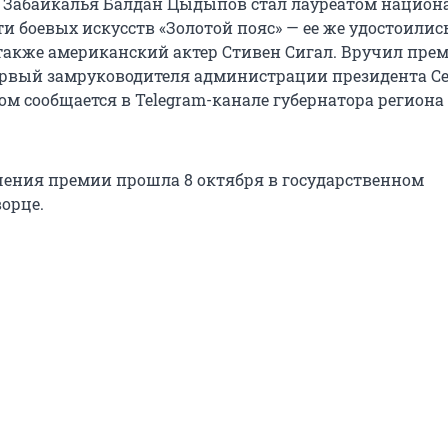
з Забайкалья Балдан Цыдыпов стал лауреатом национ
и боевых искусств «Золотой пояс» — ее же удостоились
 также американский актер Стивен Сигал. Вручил пре
рвый замруководителя администрации президента С
ом сообщается в Telegram-канале губернатора региона 
ения премии прошла 8 октября в государственном
орце.