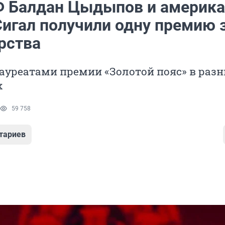
Ф Балдан Цыдыпов и америк
Сигал получили одну премию 
рства
ауреатами премии «Золотой пояс» в раз
х
59 758
тариев