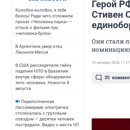
Герой Р
Колобок-колобок, я тебя
Стивен 
боюсь! Ради чего отложили
прокат «Человека-паука» —
единобо
отзыв о фильме про
«человека-булку»
Они стали л
В Аргентине умер отец
номинация
Лионеля Месси
10 октября 2024, 11:27
В США рассекретили тайну
падения НЛО в Бразилии:
внутри сферы обнаружили
35
коммен
тело человека. Новости 8
августа
Переполненная
пассажирами электричка
столкнулась с грузовым
поездом — десятки человек
пострадали. Видео с места ЧП