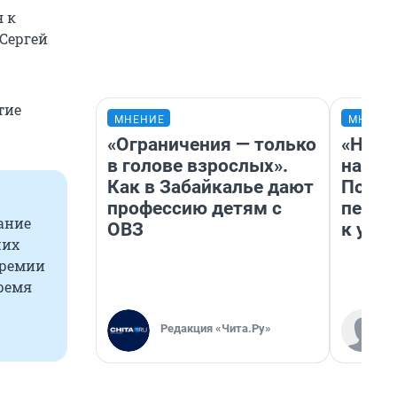
я к
 Сергей
тие
МНЕНИЕ
МНЕНИ
«Ограничения — только
«Надо
в голове взрослых».
надо 
Как в Забайкалье дают
Почем
профессию детям с
перес
ание
ОВЗ
к успе
ших
премии
время
Редакция «Чита.Ру»