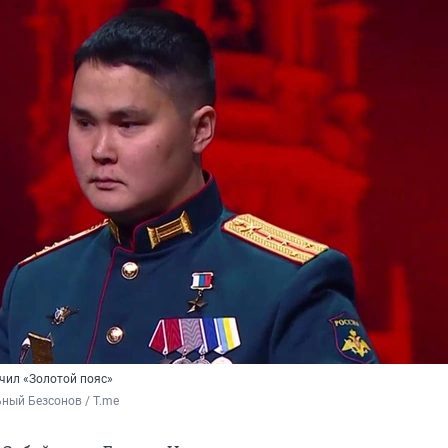
чил «Золотой пояс»
ный Безсонов / T.me