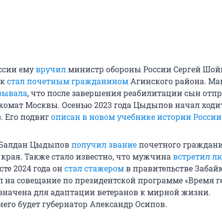
оссии ему
вручил
министр обороны России Сергей Шойг
ек
стал почетным гражданином
Агинского района. Ма
зывала
, что после завершения реабилитации сын отп
нкомат Москвы. Осенью 2023 года Цыдыпов начал ходи
. Его подвиг
описан в новом учебнике истории России
а Балдан Цыдыпов
получил звание
почетного граждан
 края. Также стало известно, что мужчина
встретил л
усте 2024 года он
стал стажером
в правительстве Забай
л на совещание по президентской программе «Время ге
значена для адаптации ветеранов к мирной жизни.
него будет губернатор Александр Осипов.