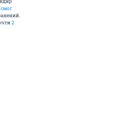
андир
н
смог
ранений.
почти
2