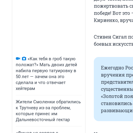
пожертвовать св
победе! Вот это
Кириенко, вруча
Стивен Сигал п
боевых искусств
«Как тебя в гроб такую
положат?» Мать двоих детей
Ежегодно Ро
набила первую татуировку в
вручения пре
50 лет — зачем она это
представите
сделала и что отвечает
хейтерам
существенны
«Золотой поя
Жители Смоленки обратились
становились
к Трутневу из-за проблем,
развивающие
которые принес им
Дальневосточный гектар