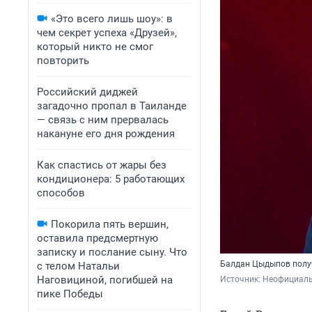
«Это всего лишь шоу»: в
чем секрет успеха «Друзей»,
который никто не смог
повторить
Российский диджей
загадочно пропал в Таиланде
— связь с ним прервалась
накануне его дня рождения
Как спастись от жары без
кондиционера: 5 работающих
способов
Покорила пять вершин,
оставила предсмертную
записку и послание сыну. Что
Балдан Цыдыпов полу
с телом Натальи
Наговициной, погибшей на
Источник: 
Неофициаль
пике Победы