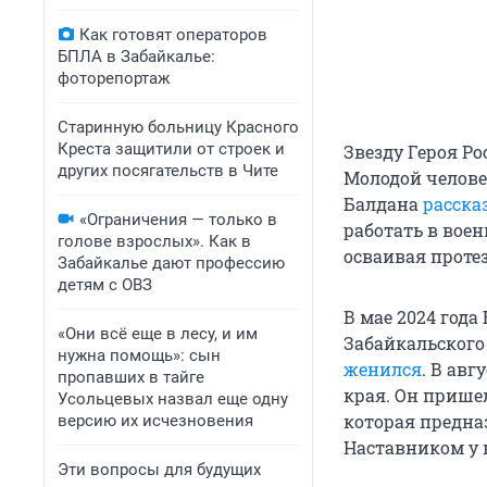
Как готовят операторов
БПЛА в Забайкалье:
фоторепортаж
Старинную больницу Красного
Креста защитили от строек и
Звезду Героя Р
других посягательств в Чите
Молодой челов
Балдана
расска
«Ограничения — только в
работать в вое
голове взрослых». Как в
осваивая протез
Забайкалье дают профессию
детям с ОВЗ
В мае 2024 год
«Они всё еще в лесу, и им
Забайкальского
нужна помощь»: сын
женился
. В авг
пропавших в тайге
края. Он прише
Усольцевых назвал еще одну
которая предна
версию их исчезновения
Наставником у 
Эти вопросы для будущих