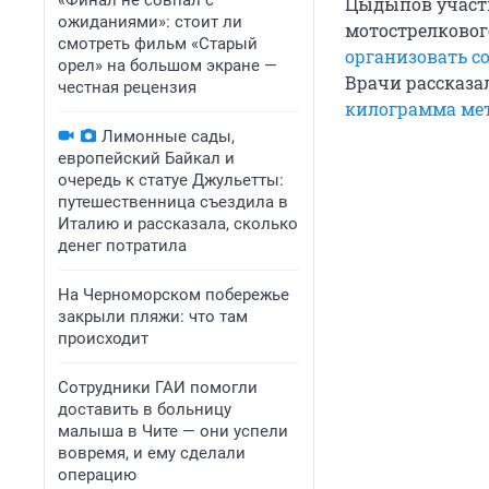
«Финал не совпал с
Цыдыпов участв
ожиданиями»: стоит ли
мотострелкового
смотреть фильм «Старый
организовать с
орел» на большом экране —
Врачи рассказа
честная рецензия
килограмма ме
Лимонные сады,
европейский Байкал и
очередь к статуе Джульетты:
путешественница съездила в
Италию и рассказала, сколько
денег потратила
На Черноморском побережье
закрыли пляжи: что там
происходит
Сотрудники ГАИ помогли
доставить в больницу
малыша в Чите — они успели
вовремя, и ему сделали
операцию