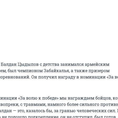
о Балдан Цыдыпов с детства занимался армейским
м, был чемпионом Забайкалья, а также призером
соревнований. Он получил награду в номинации «За в
инации «За волю к победе» мы награждаем бойцов, к
вопреки, с травмами, намного более сильного противн
Балдан — это, казалось бы, за гранью человеческих сил.
а не подошло подкрепление, он не отступил, был готов