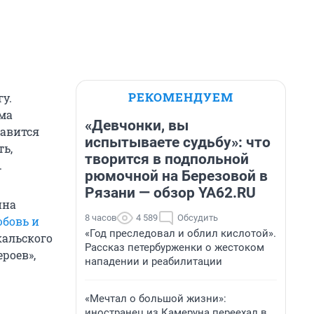
РЕКОМЕНДУЕМ
у.
ма
«Девчонки, вы
равится
испытываете судьбу»: что
ть,
творится в подпольной
.
рюмочной на Березовой в
Рязани — обзор YA62.RU
ина
8 часов
4 589
Обсудить
юбовь и
«Год преследовал и облил кислотой».
кальского
Рассказ петербурженки о жестоком
роев»,
нападении и реабилитации
«Мечтал о большой жизни»:
иностранец из Камеруна переехал в