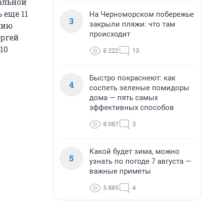
альной
 еще 11
На Черноморском побережье
3
закрыли пляжи: что там
мию
происходит
ергей
10
8 222
13
Быстро покраснеют: как
4
соспеть зеленые помидоры
дома — пять самых
эффективных способов
8 087
3
Какой будет зима, можно
5
узнать по погоде 7 августа —
важные приметы
5 885
4