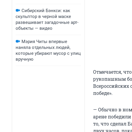
Сибирский Бэнкси: как
скульптор в черной маске
развешивает загадочные арт-
объекты — видео
Мэрия Читы впервые
наняла отдельных людей,
которые убирают мусор с улиц
вручную
Отмечается, чт
рукопашным бое
Всероссийских 
победе».
— Обычно в ном
арене победили 
то, что сделал 
двух часов, пок