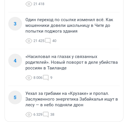
21 418
Один переход по ссылке изменил всё. Как
3
мошенники довели школьницу в Чите до
попытки поджога здания
21 425
40
«Насиловал на глазах у связанных
4
родителей». Новый поворот в деле убийства
россиян в Таиланде
8 006
9
Уехал за грибами на «Крузаке» и пропал.
5
Заслуженного энергетика Забайкалья ищут в
лесу — в небо подняли дрон
6 329
38