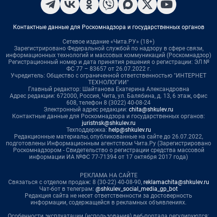
Контактные данные для Роскомнадзора и государственных органов
Сетевое издание «Чита.РУ» (18+)
Зарегистрировано Федеральной службой по надзору в сфере связи,
информационных технологий и массовых коммуникаций (Роскомнадзор)
Регистрационный номер и дата принятия решения о регистрации: ЭЛ №
ФС 77 – 83657 от 26.07.2022 г.
Учредитель: Общество с ограниченной ответственностью "ИНТЕРНЕТ
ТЕХНОЛОГИИ"
Главный редактор: Шайтанова Екатерина Александровна
Адрес редакции: 672000, Россия, Чита, ул. Балябина, д. 13, 6 этаж, офис
608, телефон 8 (3022) 40-08-24
Электронный адрес редакции:
chita@shkulev.ru
Контактные данные для Роскомнадзора и государственных органов:
juristnsk@shkulev.ru
Техподдержка:
help@shkulev.ru
Редакционные материалы, опубликованные на сайте до 26.07.2022,
подготовлены Информационным агентством Чита.Ру (Зарегистрировано
Роскомнадзором - Свидетельство о регистрации средства массовой
информации ИА №ФС 77-71394 от 17 октября 2017 года)
РЕКЛАМА НА САЙТЕ
Связаться с отделом продаж: 8 (30-22) 40-08-90,
reklamachita@shkulev.ru
Чат-бот в телеграм:
@shkulev_social_media_gp_bot
Редакция сайта не несет ответственности за достоверность
информации, содержащейся в рекламных объявлениях.
Особенности эксплуатации (использования) веб-портала регулируются: