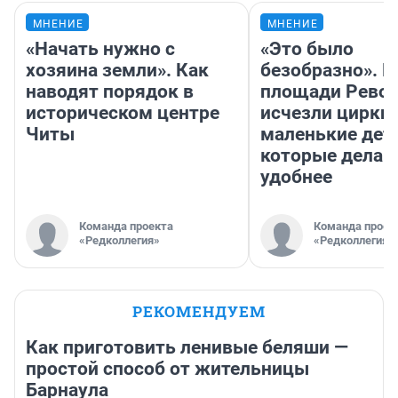
МНЕНИЕ
МНЕНИЕ
«Начать нужно с
«Это было
хозяина земли». Как
безобразно». П
наводят порядок в
площади Рево
историческом центре
исчезли цирки 
Читы
маленькие дет
которые делаю
удобнее
Команда проекта
Команда проек
«Редколлегия»
«Редколлегия»
РЕКОМЕНДУЕМ
Как приготовить ленивые беляши —
простой способ от жительницы
Барнаула