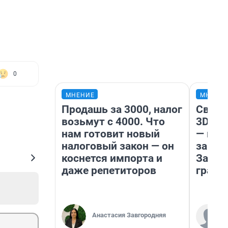
0
МНЕНИЕ
МНЕНИ
Продашь за 3000, налог
Светя
возьмут с 4000. Что
3D‑па
нам готовит новый
— как
налоговый закон — он
закры
коснется импорта и
Забай
даже репетиторов
грант
Анастасия Завгородняя