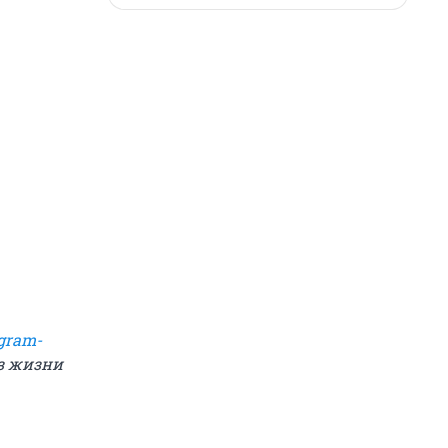
gram-
из жизни