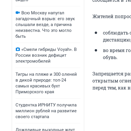
Всю Москву напугал
Жителей попрос
загадочный взрыв: его звук
слышали везде, а причина
неизвестна. Что это могло
соблюдать 
быть
дистанцию
«Смели гибриды Voyah». В
во время г
России возник дефицит
обувь.
электромобилей
Запрещается ра
Тигры на пляже и 300 оленей
в дикой природе: топ-24
открытым огнем
самых красивых бухт
перед тем, как 
Приморского края
Студентка ИРНИТУ получила
миллион рублей на развитие
своего стартапа
Дождливые выходные ждут