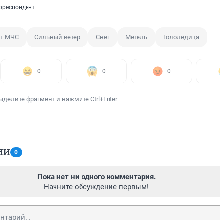
рреспондент
от МЧС
Сильный ветер
Снег
Метель
Гололедица
0
0
0
ыделите фрагмент и нажмите Ctrl+Enter
ИИ
0
Пока нет ни одного комментария.
Начните обсуждение первым!