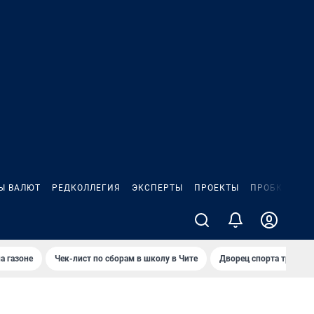
Ы ВАЛЮТ
РЕДКОЛЛЕГИЯ
ЭКСПЕРТЫ
ПРОЕКТЫ
ПРОБКИ
ИГ
а газоне
Чек-лист по сборам в школу в Чите
Дворец спорта требую