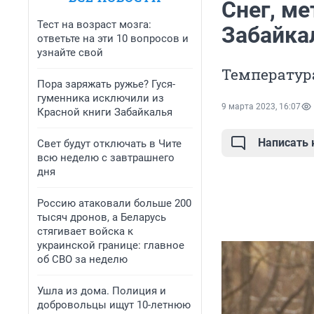
Cнег, ме
Тест на возраст мозга:
Забайкал
ответьте на эти 10 вопросов и
узнайте свой
Температура
Пора заряжать ружье? Гуся-
гуменника исключили из
9 марта 2023, 16:07
Красной книги Забайкалья
Написать
Свет будут отключать в Чите
всю неделю с завтрашнего
дня
Россию атаковали больше 200
тысяч дронов, а Беларусь
стягивает войска к
украинской границе: главное
об СВО за неделю
Ушла из дома. Полиция и
добровольцы ищут 10-летнюю