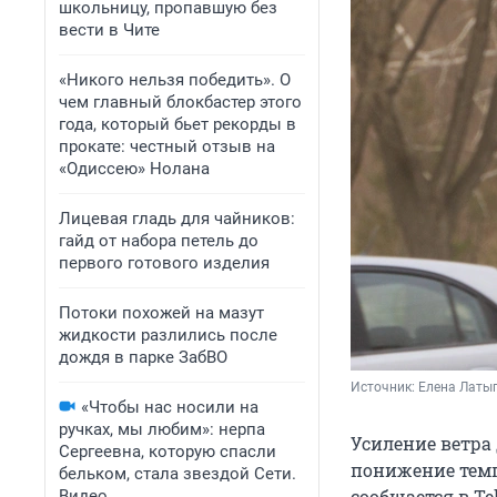
школьницу, пропавшую без
вести в Чите
«Никого нельзя победить». О
чем главный блокбастер этого
года, который бьет рекорды в
прокате: честный отзыв на
«Одиссею» Нолана
Лицевая гладь для чайников:
гайд от набора петель до
первого готового изделия
Потоки похожей на мазут
жидкости разлились после
дождя в парке ЗабВО
Источник: 
Елена Латы
«Чтобы нас носили на
ручках, мы любим»: нерпа
Усиление ветра 
Сергеевна, которую спасли
понижение темпе
бельком, стала звездой Сети.
сообщается в T
Видео