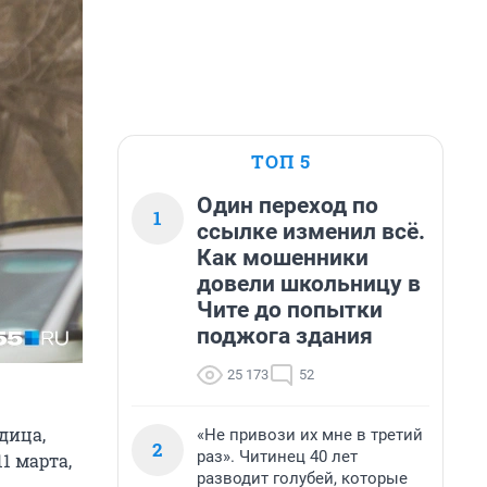
ТОП 5
Один переход по
1
ссылке изменил всё.
Как мошенники
довели школьницу в
Чите до попытки
поджога здания
25 173
52
едица,
«Не привози их мне в третий
2
раз». Читинец 40 лет
1 марта,
разводит голубей, которые