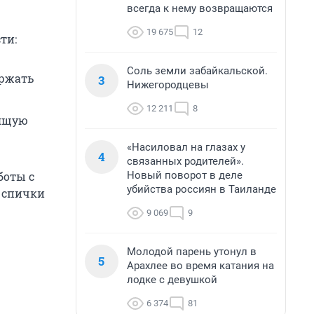
всегда к нему возвращаются
19 675
12
ти:
Соль земли забайкальской.
ержать
3
Нижегородцевы
12 211
8
зящую
«Насиловал на глазах у
4
связанных родителей».
Новый поворот в деле
боты с
убийства россиян в Таиланде
 спички
9 069
9
Молодой парень утонул в
5
Арахлее во время катания на
лодке с девушкой
6 374
81