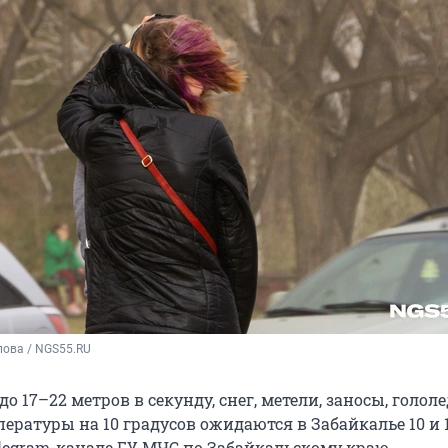
пова / NGS55.RU
до 17–22 метров в секунду, снег, метели, заносы, голол
ратуры на 10 градусов ожидаются в Забайкалье 10 и 1
elegram-канале ГУ МЧС по Забайкальскому краю.