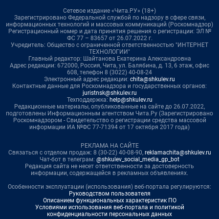
Сетевое издание «Чита.РУ» (18+)
Зарегистрировано Федеральной службой по надзору в сфере связи,
информационных технологий и массовых коммуникаций (Роскомнадзор)
Регистрационный номер и дата принятия решения о регистрации: ЭЛ №
ФС 77 – 83657 от 26.07.2022 г.
Учредитель: Общество с ограниченной ответственностью "ИНТЕРНЕТ
ТЕХНОЛОГИИ"
Главный редактор: Шайтанова Екатерина Александровна
Адрес редакции: 672000, Россия, Чита, ул. Балябина, д. 13, 6 этаж, офис
608, телефон 8 (3022) 40-08-24
Электронный адрес редакции:
chita@shkulev.ru
Контактные данные для Роскомнадзора и государственных органов:
juristnsk@shkulev.ru
Техподдержка:
help@shkulev.ru
Редакционные материалы, опубликованные на сайте до 26.07.2022,
подготовлены Информационным агентством Чита.Ру (Зарегистрировано
Роскомнадзором - Свидетельство о регистрации средства массовой
информации ИА №ФС 77-71394 от 17 октября 2017 года)
РЕКЛАМА НА САЙТЕ
Связаться с отделом продаж: 8 (30-22) 40-08-90,
reklamachita@shkulev.ru
Чат-бот в телеграм:
@shkulev_social_media_gp_bot
Редакция сайта не несет ответственности за достоверность
информации, содержащейся в рекламных объявлениях.
Особенности эксплуатации (использования) веб-портала регулируются:
Руководством пользователя
Описанием функциональных характеристик ПО
Условиями использования веб-портала и политикой
конфиденциальности персональных данных