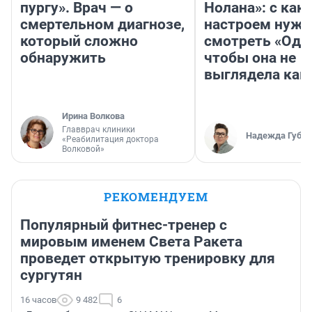
пургу». Врач — о
Нолана»: с как
смертельном диагнозе,
настроем нужн
который сложно
смотреть «Оди
обнаружить
чтобы она не
выглядела как
Ирина Волкова
Главврач клиники
Надежда Губар
«Реабилитация доктора
Волковой»
РЕКОМЕНДУЕМ
Популярный фитнес-тренер с
мировым именем Света Ракета
проведет открытую тренировку для
сургутян
16 часов
9 482
6