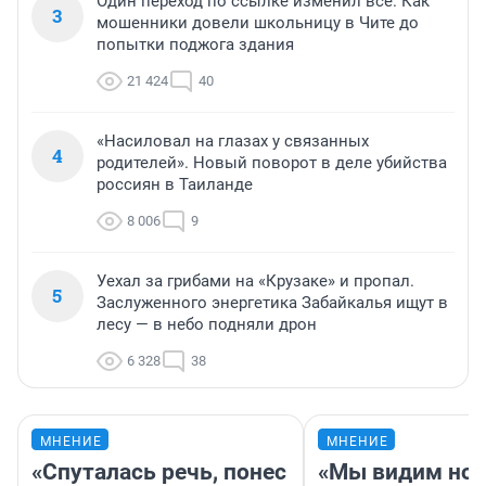
Один переход по ссылке изменил всё. Как
3
мошенники довели школьницу в Чите до
попытки поджога здания
21 424
40
«Насиловал на глазах у связанных
4
родителей». Новый поворот в деле убийства
россиян в Таиланде
8 006
9
Уехал за грибами на «Крузаке» и пропал.
5
Заслуженного энергетика Забайкалья ищут в
лесу — в небо подняли дрон
6 328
38
МНЕНИЕ
МНЕНИЕ
«Спуталась речь, понес
«Мы видим нов