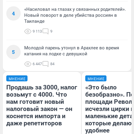
«Насиловал на глазах у связанных родителей».
4
Новый поворот в деле убийства россиян в
Таиланде
9 113
9
Молодой парень утонул в Арахлее во время
5
катания на лодке с девушкой
6 447
84
МНЕНИЕ
МНЕНИЕ
Продашь за 3000, налог
«Это было
возьмут с 4000. Что
безобразно». П
нам готовит новый
площади Револ
налоговый закон — он
исчезли цирки и
коснется импорта и
маленькие дета
даже репетиторов
которые делают
удобнее