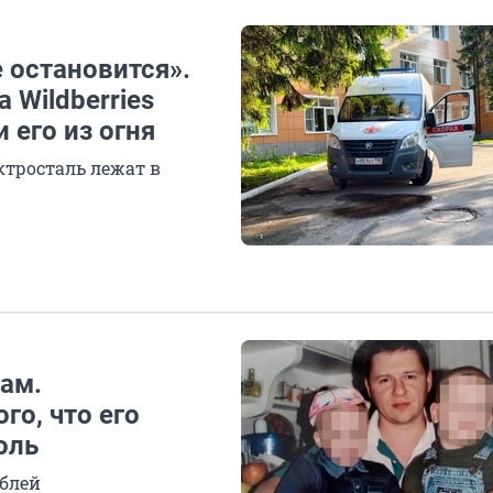
 остановится».
Wildberries
 его из огня
ктросталь лежат в
чам.
го, что его
оль
ублей