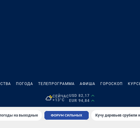
СТВА
ПОГОДА
ТЕЛЕПРОГРАММА
АФИША
ГОРОСКОП
КУРС
USD 82,17
СЕЙЧАС
+13°C
EUR 94,84
 погоды на выходные
Кучу деревьев срубили н