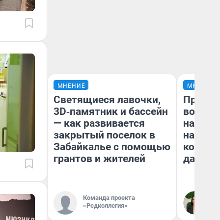
МНЕНИЕ
МНЕНИЕ
Светящиеся лавочки,
Продаш
3D‑памятник и бассейн
возьмут
— как развивается
нам го
закрытый поселок в
налого
Забайкалье с помощью
коснет
грантов и жителей
даже р
Команда проекта
Ан
«Редколлегия»