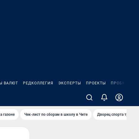
Ы ВАЛЮТ
РЕДКОЛЛЕГИЯ
ЭКСПЕРТЫ
ПРОЕКТЫ
ПРОБКИ
ИГ
а газоне
Чек-лист по сборам в школу в Чите
Дворец спорта требую