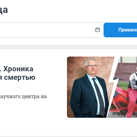
ца
Примен
. Хроника
я смертью
научного центра на