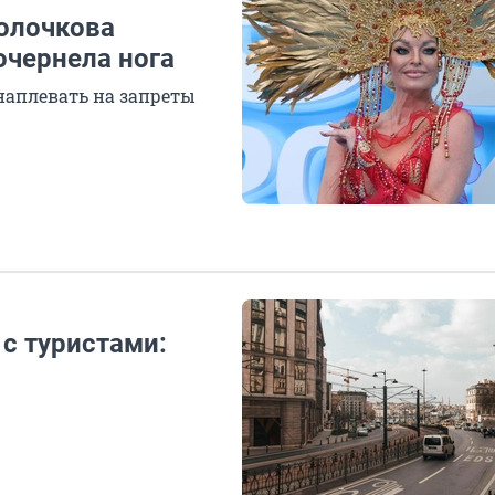
Волочкова
очернела нога
 наплевать на запреты
 с туристами: