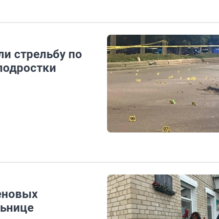
и стрельбу по
подростки
еновых
льнице