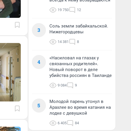
всегда к нему возвращаются
19 750
12
Соль земли забайкальской.
3
Нижегородцевы
14 381
8
«Насиловал на глазах у
4
связанных родителей».
Новый поворот в деле
убийства россиян в Таиланде
9 084
9
Молодой парень утонул в
5
Арахлее во время катания на
лодке с девушкой
6 405
84