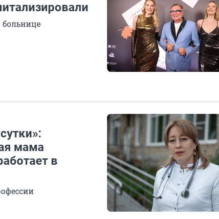
спитализировали
 больнице
сутки»:
ная мама
работает в
рофессии