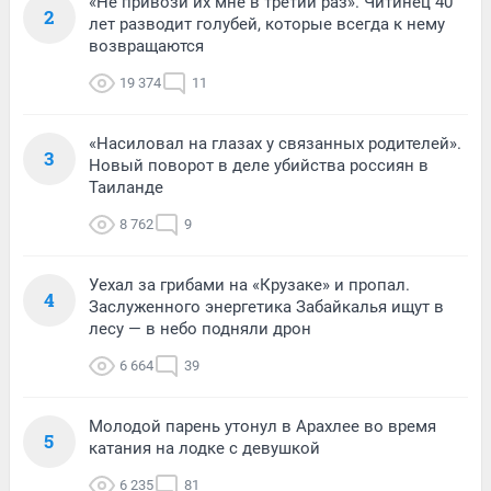
«Не привози их мне в третий раз». Читинец 40
2
лет разводит голубей, которые всегда к нему
возвращаются
19 374
11
«Насиловал на глазах у связанных родителей».
3
Новый поворот в деле убийства россиян в
Таиланде
8 762
9
Уехал за грибами на «Крузаке» и пропал.
4
Заслуженного энергетика Забайкалья ищут в
лесу — в небо подняли дрон
6 664
39
Молодой парень утонул в Арахлее во время
5
катания на лодке с девушкой
6 235
81