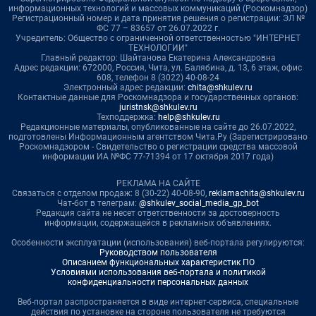
информационных технологий и массовых коммуникаций (Роскомнадзор)
Регистрационный номер и дата принятия решения о регистрации: ЭЛ №
ФС 77 – 83657 от 26.07.2022 г.
Учредитель: Общество с ограниченной ответственностью "ИНТЕРНЕТ
ТЕХНОЛОГИИ"
Главный редактор: Шайтанова Екатерина Александровна
Адрес редакции: 672000, Россия, Чита, ул. Балябина, д. 13, 6 этаж, офис
608, телефон 8 (3022) 40-08-24
Электронный адрес редакции:
chita@shkulev.ru
Контактные данные для Роскомнадзора и государственных органов:
juristnsk@shkulev.ru
Техподдержка:
help@shkulev.ru
Редакционные материалы, опубликованные на сайте до 26.07.2022,
подготовлены Информационным агентством Чита.Ру (Зарегистрировано
Роскомнадзором - Свидетельство о регистрации средства массовой
информации ИА №ФС 77-71394 от 17 октября 2017 года)
РЕКЛАМА НА САЙТЕ
Связаться с отделом продаж: 8 (30-22) 40-08-90,
reklamachita@shkulev.ru
Чат-бот в телеграм:
@shkulev_social_media_gp_bot
Редакция сайта не несет ответственности за достоверность
информации, содержащейся в рекламных объявлениях.
Особенности эксплуатации (использования) веб-портала регулируются:
Руководством пользователя
Описанием функциональных характеристик ПО
Условиями использования веб-портала и политикой
конфиденциальности персональных данных
Веб-портал распространяется в виде интернет-сервиса, специальные
действия по установке на стороне пользователя не требуются