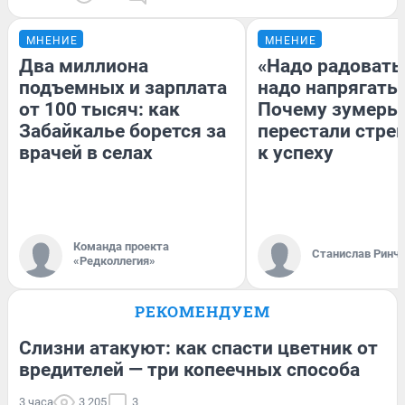
МНЕНИЕ
МНЕНИЕ
Два миллиона
«Надо радоватьс
подъемных и зарплата
надо напрягатьс
от 100 тысяч: как
Почему зумеры
Забайкалье борется за
перестали стре
врачей в селах
к успеху
Команда проекта
Станислав Ринч
«Редколлегия»
РЕКОМЕНДУЕМ
Слизни атакуют: как спасти цветник от
вредителей — три копеечных способа
3 часа
3 205
3