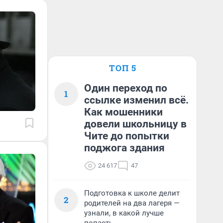
ТОП 5
Один переход по
1
ссылке изменил всё.
Как мошенники
довели школьницу в
Чите до попытки
поджога здания
24 617
47
Подготовка к школе делит
2
родителей на два лагеря —
узнали, в какой лучше