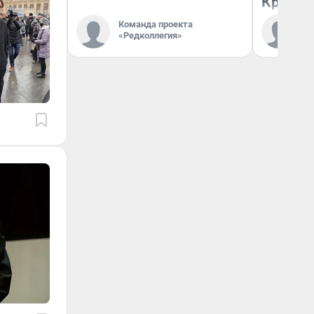
Красно
Команда проекта
Ко
«Редколлегия»
«Р