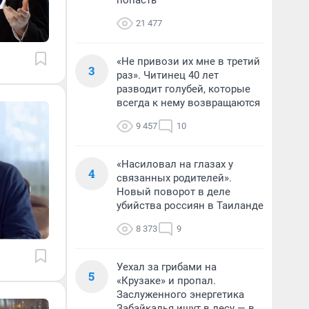
попасть
21 477
«Не привози их мне в третий
3
раз». Читинец 40 лет
разводит голубей, которые
всегда к нему возвращаются
9 457
10
«Насиловал на глазах у
4
связанных родителей».
Новый поворот в деле
убийства россиян в Таиланде
8 373
9
Уехал за грибами на
5
«Крузаке» и пропал.
Заслуженного энергетика
Забайкалья ищут в лесу — в