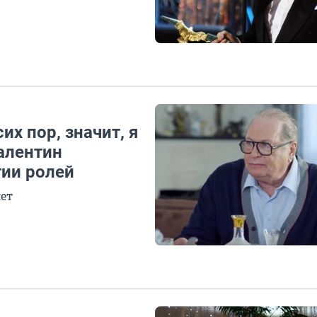
их пор, значит, я
алентин
гии ролей
лет