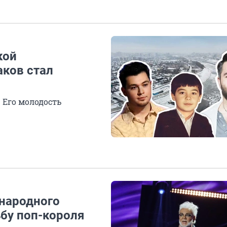
кой
аков стал
 Его молодость
«народного
бу поп-короля