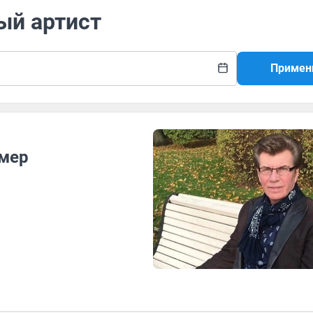
ый артист
Примен
умер