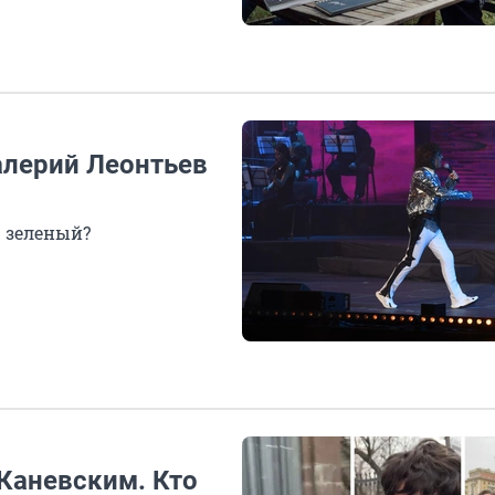
алерий Леонтьев
р зеленый?
 Каневским. Кто