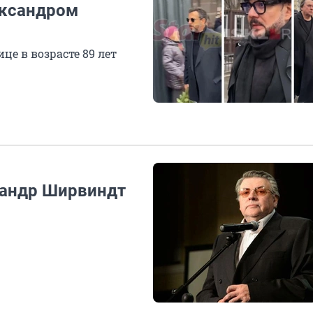
ександром
це в возрасте 89 лет
сандр Ширвиндт