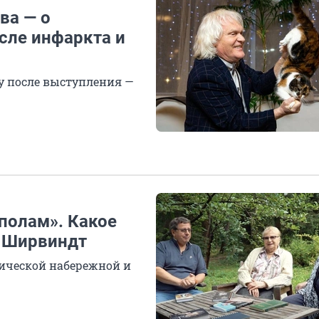
ва — о
сле инфаркта и
у после выступления —
полам». Какое
р Ширвиндт
нической набережной и