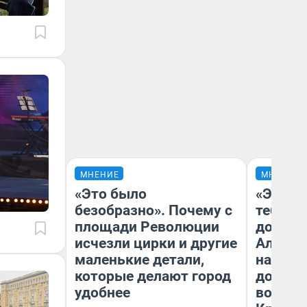
МНЕНИЕ
МНЕНИЕ
«Это было
«Эй, ст
безобразно». Почему с
тебя». 
площади Революции
догоня
исчезли цирки и другие
Алекса
маленькие детали,
на роди
которые делают город
дофам
удобнее
воспом