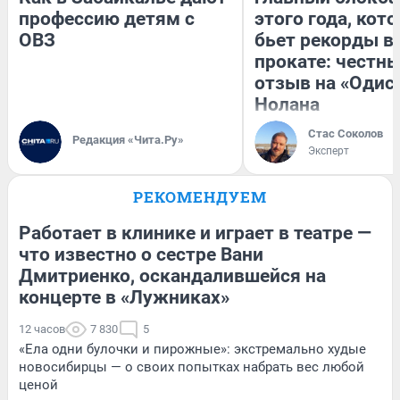
профессию детям с
этого года, кот
ОВЗ
бьет рекорды в
прокате: честн
отзыв на «Одис
Нолана
Стас Соколов
Редакция «Чита.Ру»
Эксперт
РЕКОМЕНДУЕМ
Работает в клинике и играет в театре —
что известно о сестре Вани
Дмитриенко, оскандалившейся на
концерте в «Лужниках»
12 часов
7 830
5
«Ела одни булочки и пирожные»: экстремально худые
новосибирцы — о своих попытках набрать вес любой
ценой