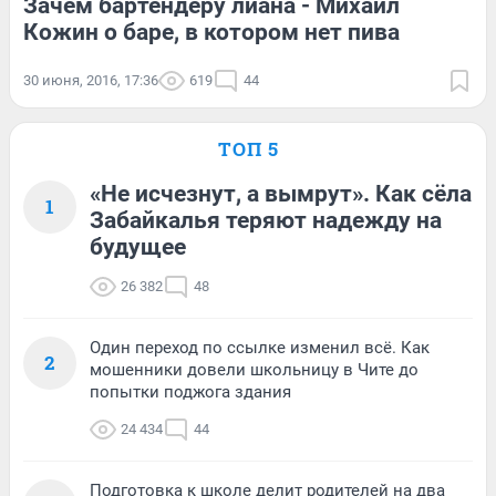
Зачем бартендеру лиана - Михаил
Кожин о баре, в котором нет пива
30 июня, 2016, 17:36
619
44
ТОП 5
«Не исчезнут, а вымрут». Как сёла
1
Забайкалья теряют надежду на
будущее
26 382
48
Один переход по ссылке изменил всё. Как
2
мошенники довели школьницу в Чите до
попытки поджога здания
24 434
44
Подготовка к школе делит родителей на два