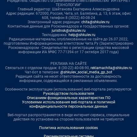
Учредитель: Общество с ограниченной ответственностью "ИНТЕРНЕТ
ТЕХНОЛОГИИ"
Главный редактор: Шайтанова Екатерина Александровна
Адрес редакции: 672000, Россия, Чита, ул. Балябина, д. 13, 6 этаж, офис
608, телефон 8 (3022) 40-08-24
Электронный адрес редакции:
chita@shkulev.ru
Контактные данные для Роскомнадзора и государственных органов:
juristnsk@shkulev.ru
Техподдержка:
help@shkulev.ru
Редакционные материалы, опубликованные на сайте до 26.07.2022,
подготовлены Информационным агентством Чита.Ру (Зарегистрировано
Роскомнадзором - Свидетельство о регистрации средства массовой
информации ИА №ФС 77-71394 от 17 октября 2017 года)
РЕКЛАМА НА САЙТЕ
Связаться с отделом продаж: 8 (30-22) 40-08-90,
reklamachita@shkulev.ru
Чат-бот в телеграм:
@shkulev_social_media_gp_bot
Редакция сайта не несет ответственности за достоверность
информации, содержащейся в рекламных объявлениях.
Особенности эксплуатации (использования) веб-портала регулируются:
Руководством пользователя
Описанием функциональных характеристик ПО
Условиями использования веб-портала и политикой
конфиденциальности персональных данных
Веб-портал распространяется в виде интернет-сервиса, специальные
действия по установке на стороне пользователя не требуются
Политика использования cookies
Рекомендательные системы