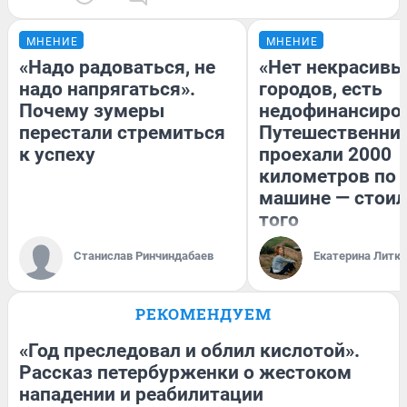
МНЕНИЕ
МНЕНИЕ
«Надо радоваться, не
«Нет некрасивы
надо напрягаться».
городов, есть
Почему зумеры
недофинансиро
перестали стремиться
Путешественни
к успеху
проехали 2000
километров по 
машине — стоил
того
Станислав Ринчиндабаев
Екатерина Литк
РЕКОМЕНДУЕМ
«Год преследовал и облил кислотой».
Рассказ петербурженки о жестоком
нападении и реабилитации