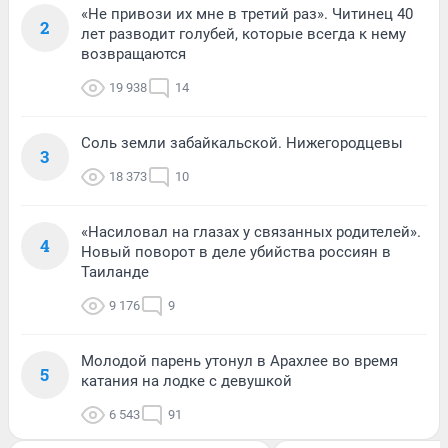
«Не привози их мне в третий раз». Читинец 40
2
лет разводит голубей, которые всегда к нему
возвращаются
19 938
14
Соль земли забайкальской. Нижегородцевы
3
18 373
10
«Насиловал на глазах у связанных родителей».
4
Новый поворот в деле убийства россиян в
Таиланде
9 176
9
Молодой парень утонул в Арахлее во время
5
катания на лодке с девушкой
6 543
91