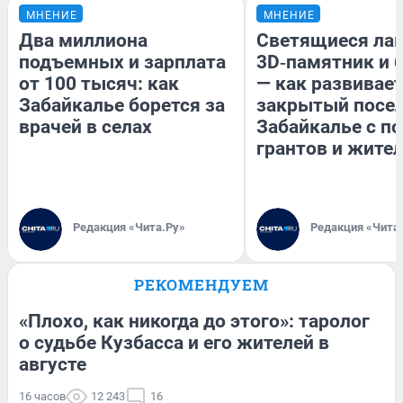
МНЕНИЕ
МНЕНИЕ
Два миллиона
Светящиеся лав
подъемных и зарплата
3D‑памятник и 
от 100 тысяч: как
— как развивае
Забайкалье борется за
закрытый посел
врачей в селах
Забайкалье с 
грантов и жите
Редакция «Чита.Ру»
Редакция «Чита
РЕКОМЕНДУЕМ
«Плохо, как никогда до этого»: таролог
о судьбе Кузбасса и его жителей в
августе
16 часов
12 243
16