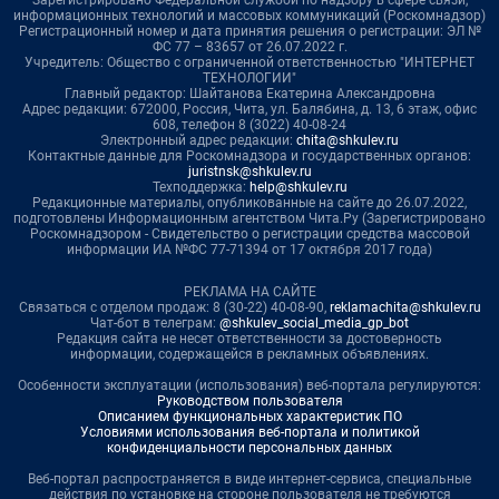
информационных технологий и массовых коммуникаций (Роскомнадзор)
Регистрационный номер и дата принятия решения о регистрации: ЭЛ №
ФС 77 – 83657 от 26.07.2022 г.
Учредитель: Общество с ограниченной ответственностью "ИНТЕРНЕТ
ТЕХНОЛОГИИ"
Главный редактор: Шайтанова Екатерина Александровна
Адрес редакции: 672000, Россия, Чита, ул. Балябина, д. 13, 6 этаж, офис
608, телефон 8 (3022) 40-08-24
Электронный адрес редакции:
chita@shkulev.ru
Контактные данные для Роскомнадзора и государственных органов:
juristnsk@shkulev.ru
Техподдержка:
help@shkulev.ru
Редакционные материалы, опубликованные на сайте до 26.07.2022,
подготовлены Информационным агентством Чита.Ру (Зарегистрировано
Роскомнадзором - Свидетельство о регистрации средства массовой
информации ИА №ФС 77-71394 от 17 октября 2017 года)
РЕКЛАМА НА САЙТЕ
Связаться с отделом продаж: 8 (30-22) 40-08-90,
reklamachita@shkulev.ru
Чат-бот в телеграм:
@shkulev_social_media_gp_bot
Редакция сайта не несет ответственности за достоверность
информации, содержащейся в рекламных объявлениях.
Особенности эксплуатации (использования) веб-портала регулируются:
Руководством пользователя
Описанием функциональных характеристик ПО
Условиями использования веб-портала и политикой
конфиденциальности персональных данных
Веб-портал распространяется в виде интернет-сервиса, специальные
действия по установке на стороне пользователя не требуются