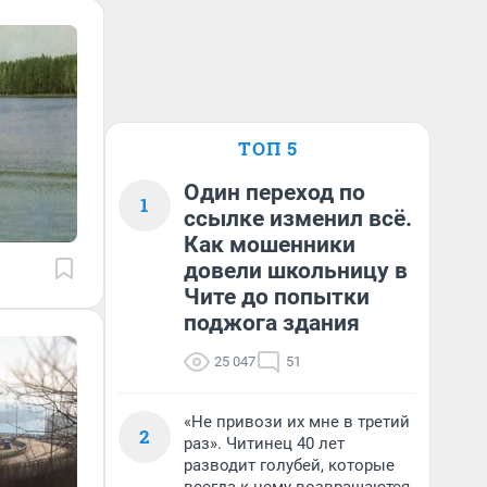
ТОП 5
Один переход по
1
ссылке изменил всё.
Как мошенники
довели школьницу в
Чите до попытки
поджога здания
25 047
51
«Не привози их мне в третий
2
раз». Читинец 40 лет
разводит голубей, которые