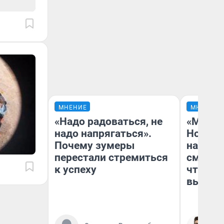
МНЕНИЕ
МНЕНИЕ
«Надо радоваться, не
«Мы ви
надо напрягаться».
Нолана
Почему зумеры
настро
перестали стремиться
смотре
к успеху
чтобы 
выгляд