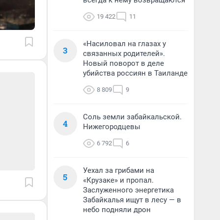
всегда к нему возвращаются
19 422
11
«Насиловал на глазах у
3
связанных родителей».
Новый поворот в деле
убийства россиян в Таиланде
8 809
9
Соль земли забайкальской.
4
Нижегородцевы
6 792
6
Уехал за грибами на
5
«Крузаке» и пропал.
Заслуженного энергетика
Забайкалья ищут в лесу — в
небо подняли дрон