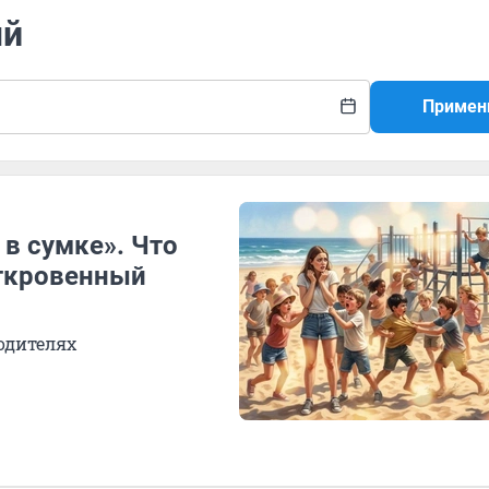
ый
Примен
в сумке». Что
откровенный
родителях