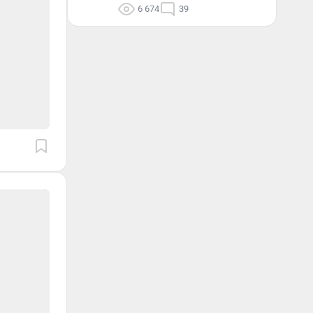
6 674
39