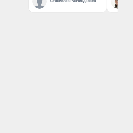
Станислав Ринчиндабаев
На