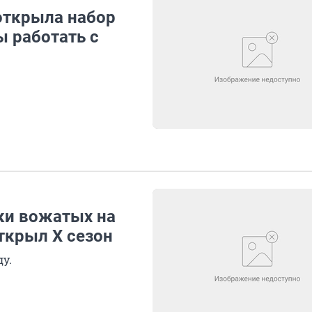
открыла набор
ы работать с
ки вожатых на
ткрыл X сезон
у.