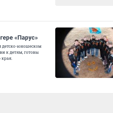
агере «Парус»
м детско-юношеском
ви к детям, готовы
 края.