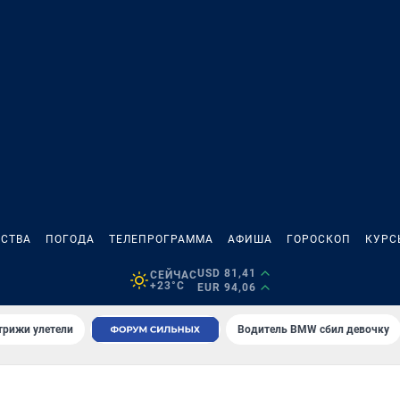
СТВА
ПОГОДА
ТЕЛЕПРОГРАММА
АФИША
ГОРОСКОП
КУРС
USD 81,41
СЕЙЧАС
+23°C
EUR 94,06
трижи улетели
Водитель BMW сбил девочку