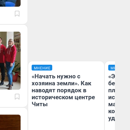
МНЕНИЕ
МНЕНИЕ
«Начать нужно с
«Это б
хозяина земли». Как
безобр
наводят порядок в
площад
историческом центре
исчезл
Читы
малень
которы
удобне