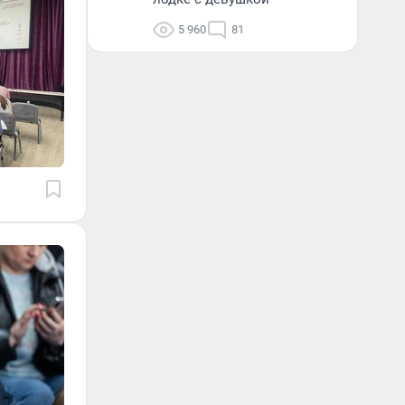
5 960
81