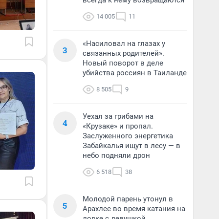
всегда к нему возвращаются
14 005
11
«Насиловал на глазах у
3
связанных родителей».
Новый поворот в деле
убийства россиян в Таиланде
8 505
9
Уехал за грибами на
4
«Крузаке» и пропал.
Заслуженного энергетика
Забайкалья ищут в лесу — в
небо подняли дрон
6 518
38
Молодой парень утонул в
5
Арахлее во время катания на
лодке с девушкой