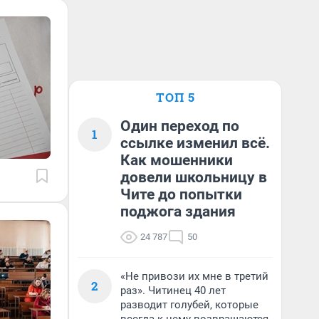
ТОП 5
Один переход по
1
ссылке изменил всё.
Как мошенники
довели школьницу в
Чите до попытки
поджога здания
24 787
50
«Не привози их мне в третий
2
раз». Читинец 40 лет
разводит голубей, которые