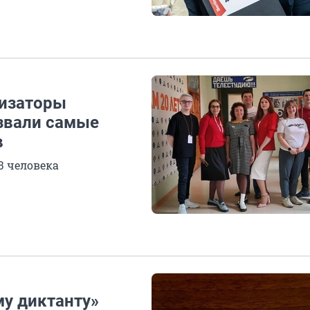
низаторы
азвали самые
в
3 человека
му диктанту»