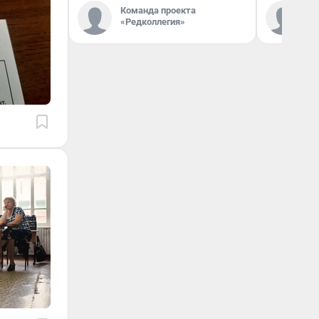
Команда проекта
Ко
«Редколлегия»
«Р