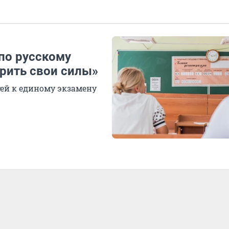
по русскому
ерить свои силы»
ей к единому экзамену