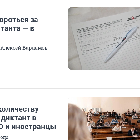
ороться за
танта — в
ь Алексей Варламов
количеству
 диктант в
ЗО и иностранцы
года