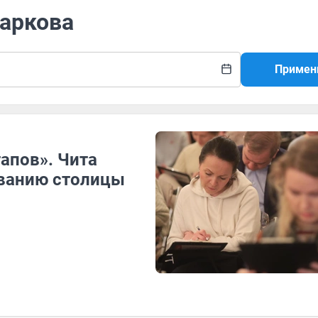
Маркова
Примен
тапов». Чита
званию столицы