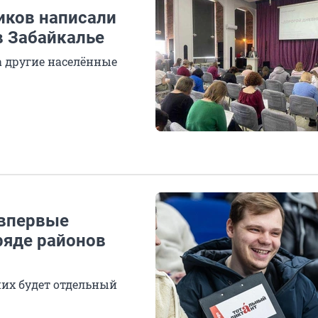
ников написали
в Забайкалье
а другие населённые
 впервые
 ряде районов
них будет отдельный