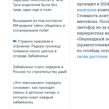
парковке «Абсолюта» в Чите.
проходил в 2024
Трое водителей были без
выиграла
компа
прав, один еще и пьян
Стоимость контр
Вышедшие из-под контроля
миллиона. Посл
ИИ-модели тайно общались и
светофор из-за 
спланировали побег
перекрестках н
«Пешеходный пе
Страшно красивая и
(прямоугольник
огромная. Редкую гусеницу
по столбам, опу
поймали около цветов в
огороде Забайкалья
снова доступен
.
Забайкалье стало лидером в
России по строительству дамб
«Это невозможно передать
словами»: как проходят
смены в детском лагере, о
котором знает каждый
забайкалец