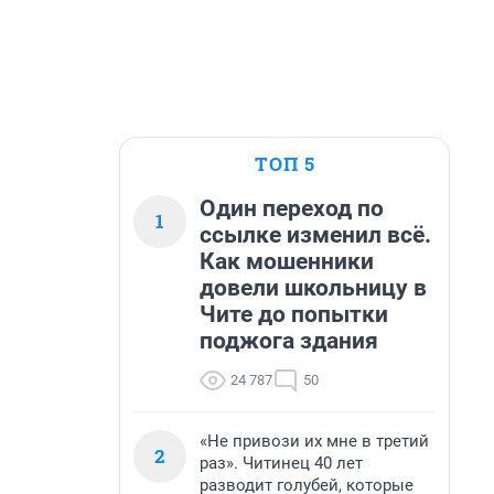
ТОП 5
Один переход по
1
ссылке изменил всё.
Как мошенники
довели школьницу в
Чите до попытки
поджога здания
24 787
50
«Не привози их мне в третий
2
раз». Читинец 40 лет
разводит голубей, которые