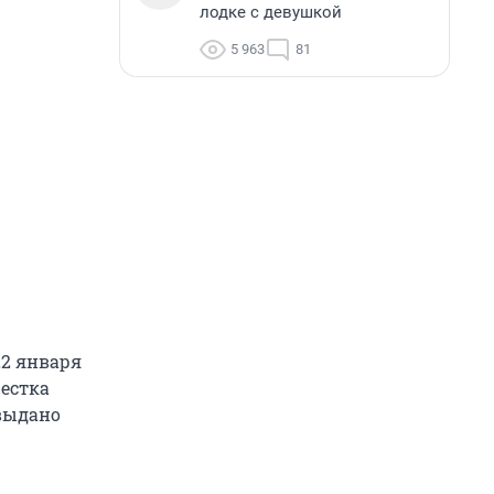
лодке с девушкой
5 963
81
22 января
естка
выдано