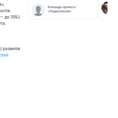
»,
Команда проекта
асти.
«Редколлегия»
 до 359,1
еть
) развели
стал