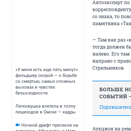
Автоэксперт по
корреспонденту 
со знака, то по
памятника «Танк
— Там как раз 
тогда должен б
налево. Его там
направо с право
Стрельников.
«У меня есть еще пять минут»:
фельдшер скорой — о борьбе
со смертью, самых сложных
вызовах и чувстве
БОЛЬШЕ НО
безысходности
СОБЫТИЙ —
Легковушка влетела в толпу
Подпишитесь,
пешеходов в Омске — кадры
Ночной дрифт пресекли на
Аукцион на рем