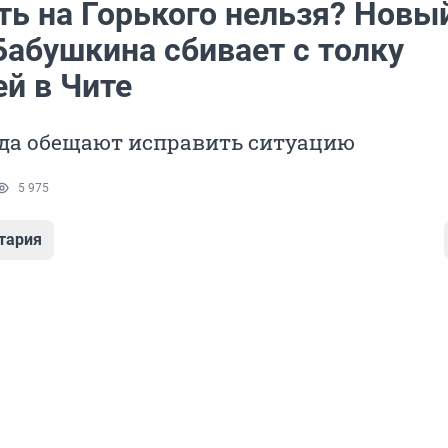
ть на Горького нельзя? Новы
Бабушкина сбивает с толку
й в Чите
ода обещают исправить ситуацию
5 975
тария