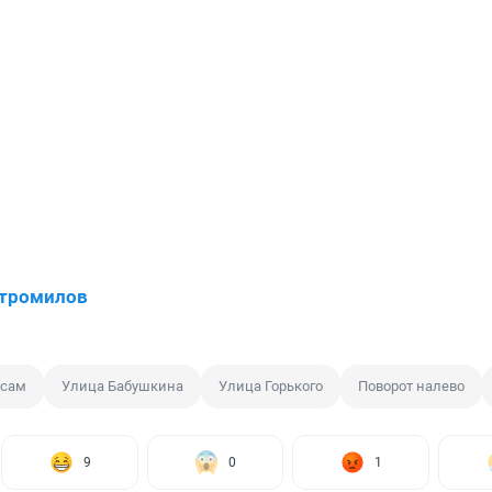
Стромилов
осам
Улица Бабушкина
Улица Горького
Поворот налево
9
0
1