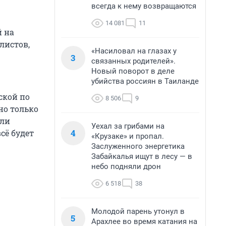
всегда к нему возвращаются
14 081
11
 на
листов,
«Насиловал на глазах у
3
связанных родителей».
Новый поворот в деле
убийства россиян в Таиланде
ской по
8 506
9
но только
или
Уехал за грибами на
4
сё будет
«Крузаке» и пропал.
Заслуженного энергетика
Забайкалья ищут в лесу — в
небо подняли дрон
6 518
38
Молодой парень утонул в
5
Арахлее во время катания на