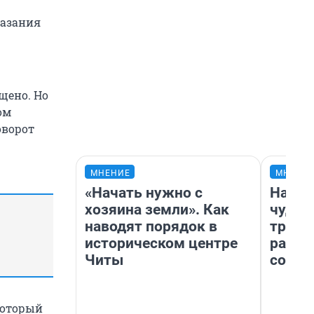
казания
щено. Но
ом
оворот
МНЕНИЕ
МНЕНИ
«Начать нужно с
Насле
хозяина земли». Как
чудом
наводят порядок в
транс
историческом центре
разне
Читы
совет
который