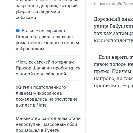
Источник: 
Артём Стро
закреплен дворник, который
убирает за людьми и
собаками
Дорожный знак 
улице Бабушкина
Больше не скрывает:
так как запреща
Полина Гагарина показала
корреспонденту
романтичные кадры с новым
избранником
— Если верить э
«Четырех мужей потеряла»:
левой полосе, н
Прохор Шаляпин проболтался
прямо. Причем 
о новой возлюбленной
направо, но там
правильно, — ра
Жители подтопленного
ливнем микрорайона
пожаловались на отсутствие
выплат в Чите
Множество сайтов враз стали
недоступны: массовый сбой
произошел в Рунете