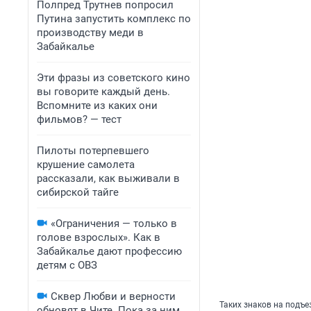
Полпред Трутнев попросил
Путина запустить комплекс по
производству меди в
Забайкалье
Эти фразы из советского кино
вы говорите каждый день.
Вспомните из каких они
фильмов? — тест
Пилоты потерпевшего
крушение самолета
рассказали, как выживали в
сибирской тайге
«Ограничения — только в
голове взрослых». Как в
Забайкалье дают профессию
детям с ОВЗ
Сквер Любви и верности
Таких знаков на подъе
обновят в Чите. Пока за ним