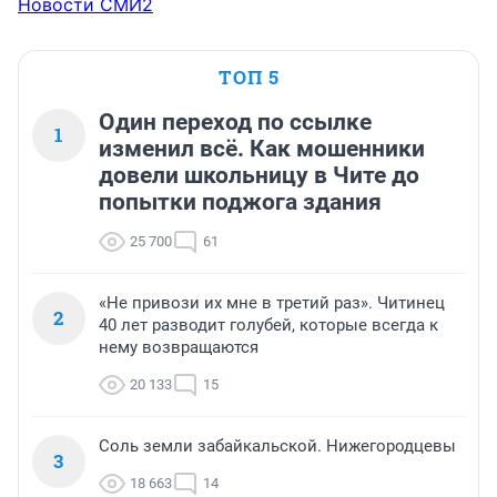
Новости СМИ2
ТОП 5
Один переход по ссылке
1
изменил всё. Как мошенники
довели школьницу в Чите до
попытки поджога здания
25 700
61
«Не привози их мне в третий раз». Читинец
2
40 лет разводит голубей, которые всегда к
нему возвращаются
20 133
15
Соль земли забайкальской. Нижегородцевы
3
18 663
14