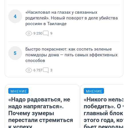
«Насиловал на глазах у связанных
4
родителей». Новый поворот в деле убийства
россиян в Таиланде
9 250
9
Быстро покраснеют: как соспеть зеленые
5
помидоры дома — пять самых эффективных
способов
6 757
3
МНЕНИЕ
МНЕНИЕ
«Надо радоваться, не
«Никого нельз
надо напрягаться».
победить». О ч
Почему зумеры
главный блокб
перестали стремиться
этого года, ко
к успеху
бьет рекорды 