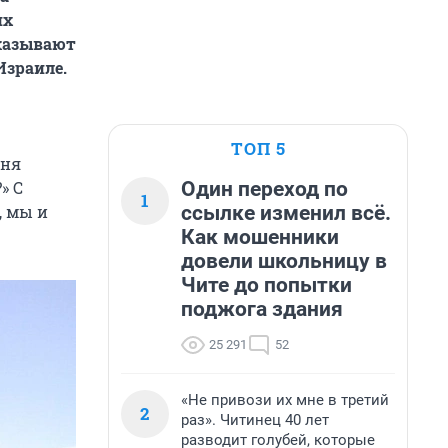
их
сказывают
Израиле.
ТОП 5
еня
Один переход по
» C
1
ссылке изменил всё.
, мы и
Как мошенники
довели школьницу в
Чите до попытки
поджога здания
25 291
52
«Не привози их мне в третий
2
раз». Читинец 40 лет
разводит голубей, которые