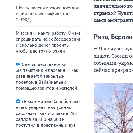
значительно во
Шесть пассажирских поездов
странах? Чувст
выбились из графика на
сами эмигранты
ЗабЖД
Миссия — найти работу. О чем
Рита, Берлин
спрашивать на собеседовании
и сколько денег просить,
— Я не чувству
чтобы вас точно взяли
знают. Соседи о
соседями-украи
Светящиеся лавочки,
сейчас прекрас
3D‑памятник и бассейн — как
развивается закрытый
поселок в Забайкалье с
помощью грантов и жителей
«В математике был больше
всего уверен»: выпускник
рассказал, как исправил 298
баллов за ЕГЭ на 300 и
поступил в престижный вуз