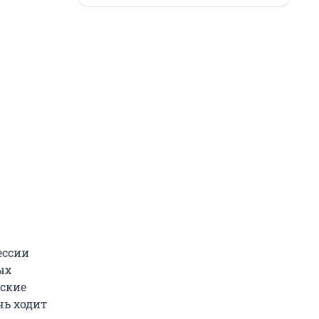
ессии
ых
сские
чь ходит