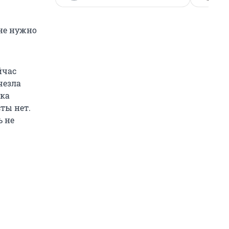
 не нужно
йчас
чезла
чка
сты нет.
ь не