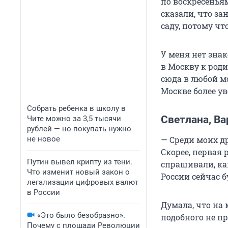
по воскресенья
сказали, что за
саду, потому чт
У меня нет зна
в Москву к роди
сюда в любой мо
Москве более ув
Собрать ребенка в школу в
Светлана, Ва
Чите можно за 3,5 тысячи
рублей — но покупать нужно
не новое
— Среди моих др
Скорее, первая
Путин вывел крипту из тени.
спрашивали, ка
Что изменит новый закон о
России сейчас б
легализации цифровых валют
в России
Думала, что на
«Это было безобразно».
подобного не п
Почему с площади Революции