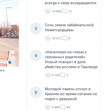
всегда к нему возвращаются
19 856
12
Соль земли забайкальской.
3
Нижегородцевы
18 311
8
«Насиловал на глазах у
4
связанных родителей».
Новый поворот в деле
убийства россиян в Таиланде
ругу
9 139
9
Молодой парень утонул в
5
Арахлее во время катания на
лодке с девушкой
6 484
84