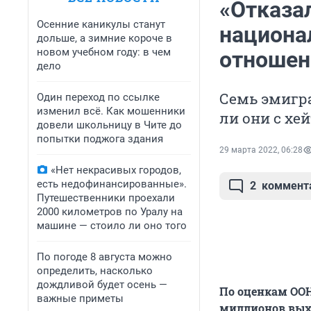
«Отказал
Осенние каникулы станут
национа
дольше, а зимние короче в
новом учебном году: в чем
отношен
дело
Семь эмигра
Один переход по ссылке
изменил всё. Как мошенники
ли они с хе
довели школьницу в Чите до
попытки поджога здания
29 марта 2022, 06:28
«Нет некрасивых городов,
есть недофинансированные».
2
коммент
Путешественники проехали
2000 километров по Уралу на
машине — стоило ли оно того
По погоде 8 августа можно
определить, насколько
дождливой будет осень —
По оценкам ООН,
важные приметы
миллионов выхо