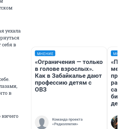
ам
етском
ая уехала
ернуться
 себя в
МНЕНИЕ
МНЕНИ
«Ограничения — только
«Поку
в голове взрослых».
мешке
Как в Забайкалье дают
предп
ебе.
профессию детям с
расска
лазами,
ОВЗ
самом
что в
бизне
дешев
о ничего
Команда проекта
«Редколлегия»