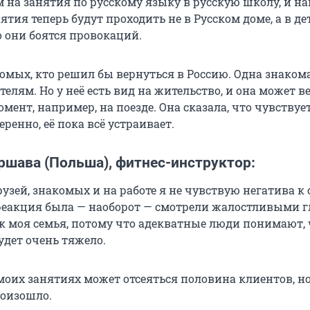
м на занятия по русскому языку в русскую школу, и н
нятия теперь будут проходить не в Русском доме, а в д
о они боятся провокаций.
комых, кто решил бы вернуться в Россию. Одна знаком
телям. Но у неё есть вид на жительство, и она может в
мент, например, на поезде. Она сказала, что чувствует
еренно, её пока всё устраивает.
ршава (Польша), фитнес-инструктор:
узей, знакомых и на работе я не чувствую негатива к с
 реакция была — наоборот — смотрели жалостливыми г
к моя семья, потому что адекватные люди понимают, 
удет очень тяжело.
 моих занятиях может отсеяться половина клиентов, н
роизошло.