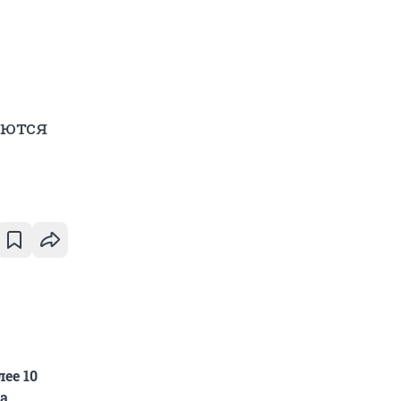
аются
ее 10
а