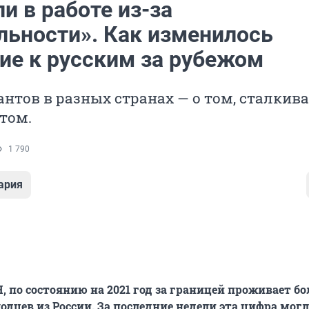
и в работе из-за
льности». Как изменилось
ие к русским за рубежом
нтов в разных странах — о том, сталкив
йтом.
1 790
ария
 по состоянию на 2021 год за границей проживает бол
дцев из России. За последние недели эта цифра могл